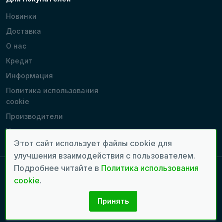
Новинки
Доставка
О нас
Кредит
Информация
Политика использования
cookie
Производители
Наши магазины
Этот сайт использует файлы cookie для
улучшения взаимодействия с пользователем.
Подробнее читайте в
Политика использования
cookie
.
Copyright 2022 - 2026 © Все права защищены. | Время генерации
страницы: 0.1274 сек.
Принять
Разработка сайтов:
seven.md