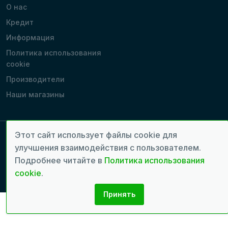
О нас
Кредит
Информация
Политика использования
cookie
Производители
Наши магазины
Этот сайт использует файлы cookie для
улучшения взаимодействия с пользователем.
Copyright 2022 - 2026 © Все права защищены. | Время генерации
страницы: 0.0637 сек.
Подробнее читайте в
Политика использования
cookie
.
Разработка сайтов:
seven.md
Принять