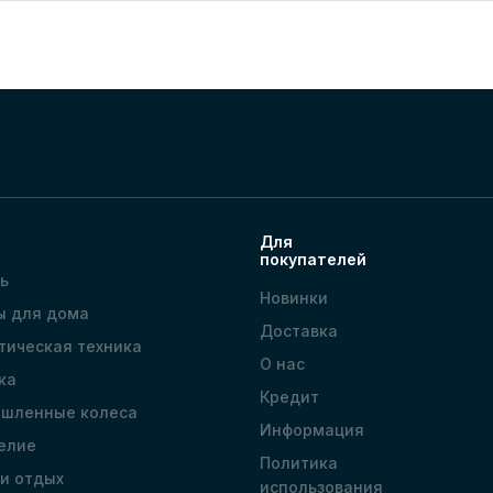
Для
покупателей
ь
Новинки
ы для дома
Доставка
тическая техника
О нас
ка
Кредит
шленные колеса
Информация
елие
Политика
 и отдых
использования