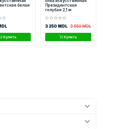
скусственная
Ёлка искусственная
ентская белая
Президентская
голубая 2,1 м
MDL
3 250 MDL
3 550 MDL
Купить
Купить