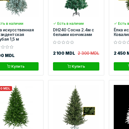
ть в наличии
Есть в наличии
Есть в
а искусственная
DH240 Сосна 2.4м с
Ёлка и
зидентская
белыми кончиками
Ковалив
убая 1,5 м
2 100 MDL
2 300 MDL
2 450 
00 MDL
Купить
Купить
00 MDL