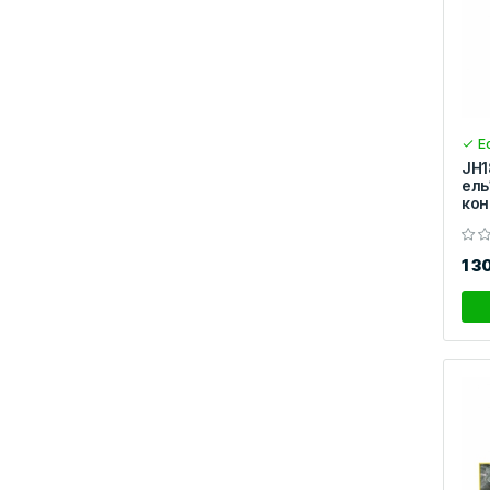
Ес
JH1
ель
кон
1 3