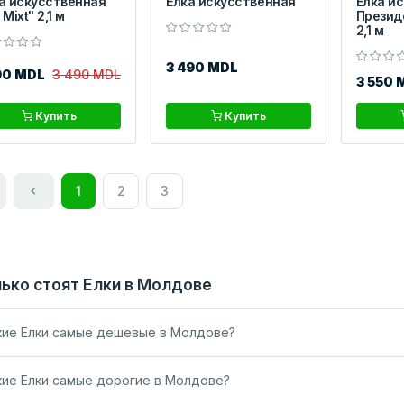
а искусственная
Ёлка искусственная
Ёлка и
t Mixt" 2,1 м
Презид
2,1 м
3 490 MDL
90 MDL
3 490 MDL
3 550 
Купить
Купить
1
2
3
ько стоят Елки в Молдове
кие Елки самые дешевые в Молдове?
кие Елки самые дорогие в Молдове?