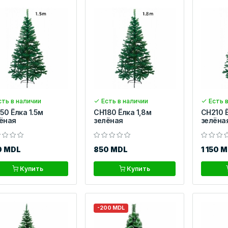
ть в наличии
Есть в наличии
Есть в
50 Ёлка 1.5м
CH180 Ёлка 1,8м
CH210 Ё
ёная
зелёная
зелёна
0 MDL
850 MDL
1 150 
Купить
Купить
-200 MDL