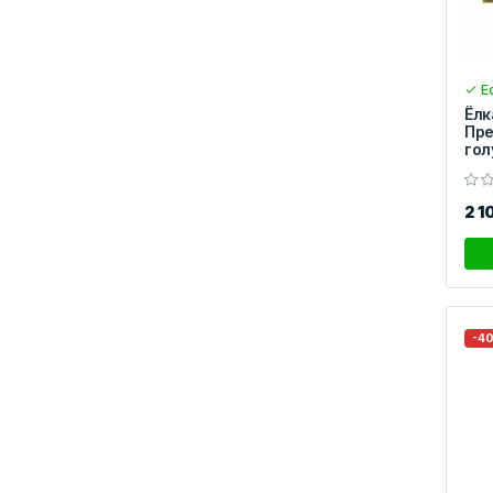
Ес
Ёлк
Пре
гол
2 1
-4