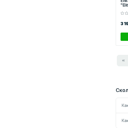
Ёлк
"Eli
3 1
Скол
Ка
Ка