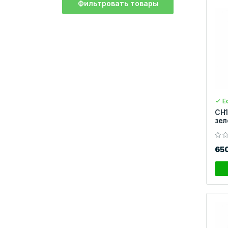
Фильтровать товары
Ес
CH1
зел
65