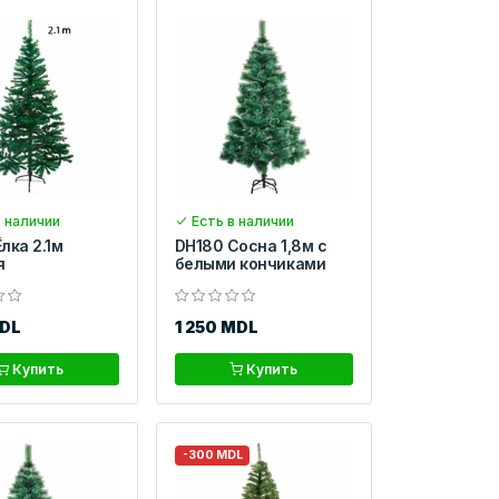
 наличии
Есть в наличии
лка 2.1м
DH180 Сосна 1,8м с
я
белыми кончиками
MDL
1 250 MDL
Купить
Купить
-300 MDL