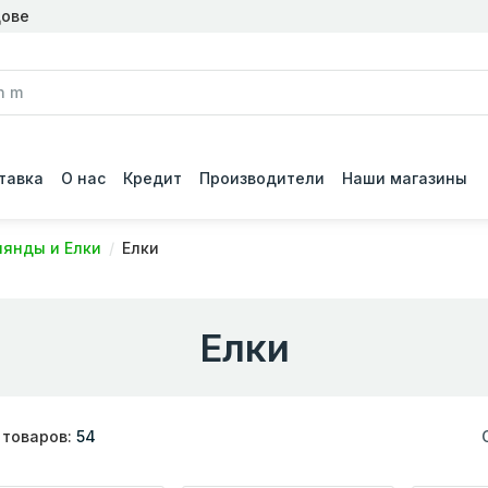
дове
тавка
О нас
Кредит
Производители
Наши магазины
лянды и Елки
Елки
Елки
 товаров:
54