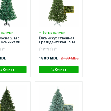
 наличии
Есть в наличии
осна 2.1м с
Ёлка искусственная
 кончиками
Президентская 1,5 м
MDL
1 800 MDL
2 100 MDL
Купить
Купить