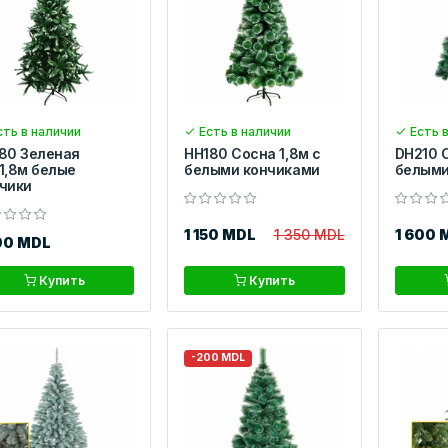
ть в наличии
Есть в наличии
Есть в
80 Зеленая
HH180 Сосна 1,8м с
DH210 С
1,8м белые
белыми кончиками
белыми
чики
1 150 MDL
1 350 MDL
1 600 
00 MDL
Купить
Купить
-200 MDL