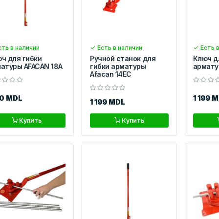
ть в наличии
Есть в наличии
Есть в
ч для гибки
Ручной станок для
Ключ д
атуры AFACAN 18А
гибки арматуры
армату
Afacan 14EC
50 MDL
1 199 
1 199 MDL
Купить
Купить