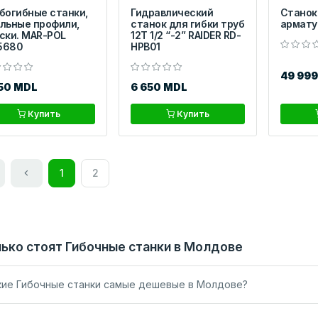
богибные станки,
Гидравлический
Станок
льные профили,
станок для гибки труб
армату
ски. MAR-POL
12T 1/2 “-2” RAIDER RD-
5680
HPB01
49 99
950 MDL
6 650 MDL
Купить
Купить
1
2
ько стоят Гибочные станки в Молдове
кие Гибочные станки самые дешевые в Молдове?