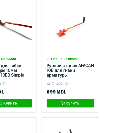
 наличии
Есть в наличии
 для гибки
Ручной станок AFACAN
ры,10мм
10Е для гибки
10EB Simple
арматуры
DL
899 MDL
Купить
Купить