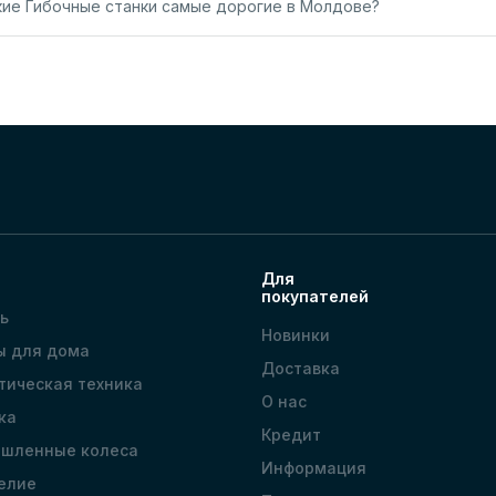
кие Гибочные станки самые дорогие в Молдове?
Для
покупателей
ь
Новинки
ы для дома
Доставка
тическая техника
О нас
ка
Кредит
шленные колеса
Информация
елие