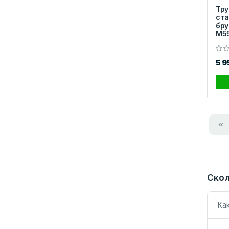
Тру
ста
бру
M5
5 
Скол
Ка