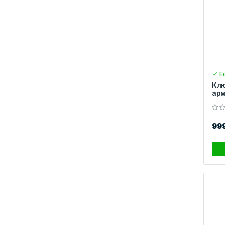
Ес
Клю
арм
99