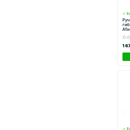
Ес
Руч
гиб
Afa
1 6
Ес