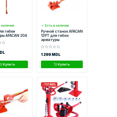
 наличии
Есть в наличии
ля гибки
Ручной станок AFACAN
ры AFACAN 20А
12PT для гибки
арматуры
MDL
1 299 MDL
Купить
Купить
-751 MDL