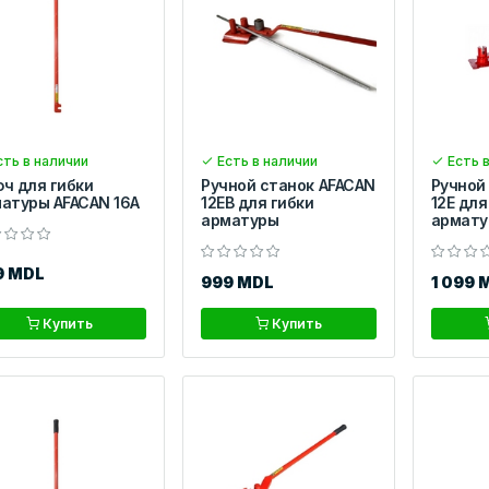
ть в наличии
Есть в наличии
Есть в
ч для гибки
Ручной станок AFACAN
Ручной
атуры AFACAN 16А
12ЕB для гибки
12Е для
арматуры
армату
9 MDL
999 MDL
1 099 
Купить
Купить