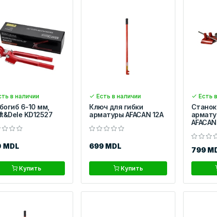
ть в наличии
Есть в наличии
Есть в
богиб 6-10 мм,
Ключ для гибки
Станок
ft&Dele KD12527
арматуры AFACAN 12А
армату
AFACAN 
0 MDL
699 MDL
799 M
Купить
Купить