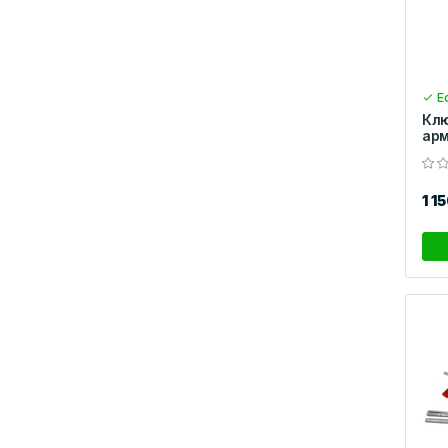
Ес
Клю
арм
1 1