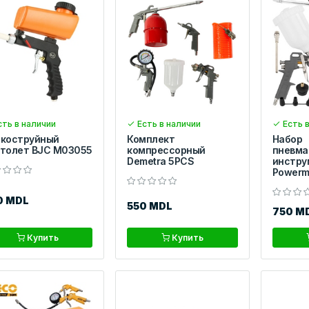
ть в наличии
Есть в наличии
Есть в
коструйный
Комплект
Набор
толет BJC M03055
компрессорный
пневма
Demetra 5PCS
инстру
Powerm
0 MDL
550 MDL
750 M
Купить
Купить