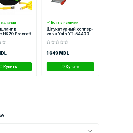
 наличии
Есть в наличии
шланг в
Штукатурный хоппер-
 HK20 Procraft
ковш Yato YT-54400
MDL
1 649 MDL
Купить
Купить
ве