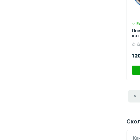
Ес
Пне
кат
1 2
Скол
Ка