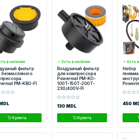
ть в наличии
Есть в наличии
Есть в
душный фильтр
Воздушный фильтр
Набор
 безмасляного
для компрессора
пневма
прессора
Powermat PM-KO-
инстру
ermat PM-KBO-FI
100T-150T-200T-
Powerm
230/400V-FI
 MDL
450 M
130 MDL
Купить
Купить