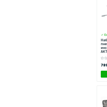
Ес
На
пне
инс
AKT
78