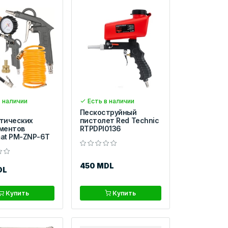
 наличии
Есть в наличии
Пескоструйный
тических
пистолет Red Technic
ментов
RTPDPI0136
at PM-ZNP-6T
450 MDL
DL
Купить
Купить