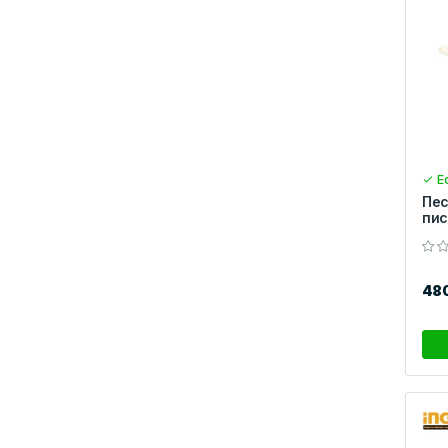
Ес
Пес
пис
48