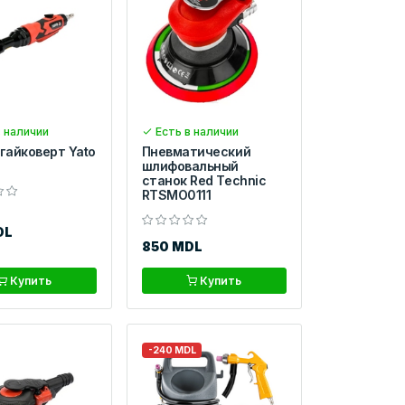
 наличии
Есть в наличии
гайковерт Yato
Пневматический
шлифовальный
станок Red Technic
RTSMO0111
DL
850 MDL
Купить
Купить
-240 MDL