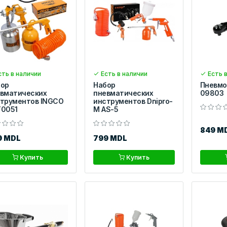
ть в наличии
Есть в наличии
Есть в
бор
Набор
Пневмо
вматических
пневматических
09803
трументов INGCO
инструментов Dnipro-
0051
M AS-5
849 M
9 MDL
799 MDL
Купить
Купить