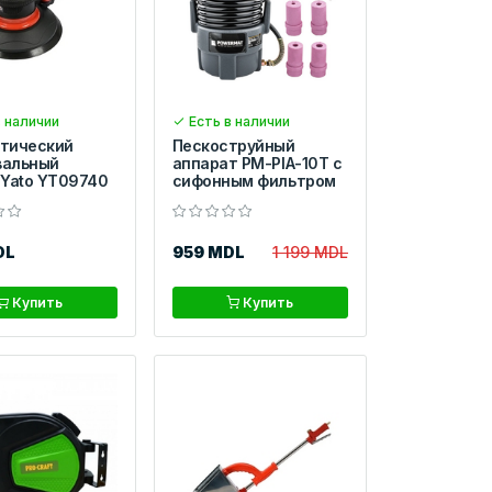
 наличии
Есть в наличии
тический
Пескоструйный
вальный
аппарат PM-PIA-10T с
 Yato YT09740
сифонным фильтром
DL
959 MDL
1 199 MDL
Купить
Купить