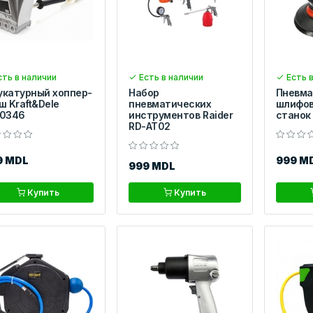
ть в наличии
Есть в наличии
Есть в
катурный хоппер-
Набор
Пневма
ш Kraft&Dele
пневматических
шлифо
10346
инструментов Raider
станок
RD-AT02
9 MDL
999 M
999 MDL
Купить
Купить