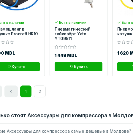
ть в наличии
Есть в наличии
Есть в
вмошланг в
Пневматический
Пневмо
ушке Procraft HR10
гайковёрт Yato
катушке
YT09511
00 MDL
1 620 
1 449 MDL
Купить
Купить
1
2
ько стоят Аксессуары для компрессора в Молдо
кие Аксессуары для компрессора самые дешевые в Молдове?