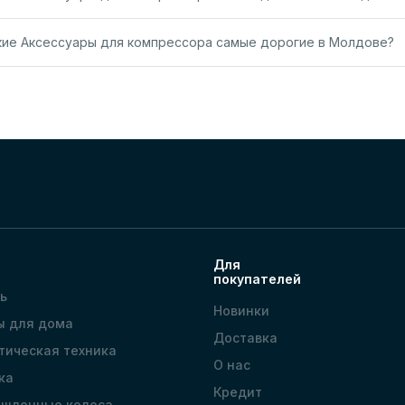
кие Аксессуары для компрессора самые дорогие в Молдове?
Для
покупателей
ь
Новинки
ы для дома
Доставка
тическая техника
О нас
ка
Кредит
шленные колеса