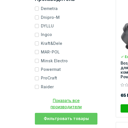
Demetra
Dnipro-M
DYLLU
Ingco
Kraft&Dele
MAR-POL
Ес
Minsk Electro
Воз
для
Powermat
ком
Pow
ProCraft
Raider
65
Показать все
производители
Фильтровать товары