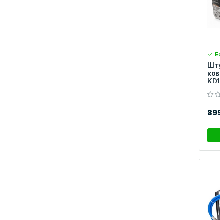
Ес
Шту
ков
KD
89