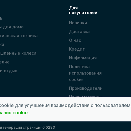
Для
покупателей
ь
Новинки
ы для дома
Доставка
тическая техника
О нас
ка
Кредит
шленные колеса
Информация
елие
Политика
 и отдых
использования
cookie
Производители
Наши магазины
cookie для улучшения взаимодействия с пользователе
ания cookie
.
мя генерации страницы: 0.0283