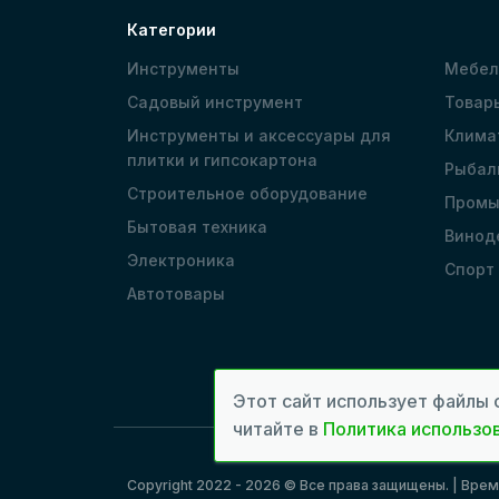
Категории
Инструменты
Мебел
Садовый инструмент
Товар
Инструменты и аксессуары для
Клима
плитки и гипсокартона
Рыбал
Строительное оборудование
Промы
Бытовая техника
Винод
Электроника
Спорт
Автотовары
Этот сайт использует файлы 
читайте в
Политика использов
Copyright 2022 - 2026 © Все права защищены. | Вре