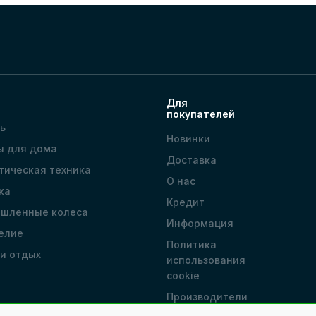
Для
покупателей
ь
Новинки
ы для дома
Доставка
тическая техника
О нас
ка
Кредит
шленные колеса
Информация
елие
Политика
 и отдых
использования
cookie
Производители