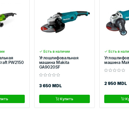
чии
Есть в наличии
Есть в нал
альная
Углошлифовальная
Углошлифов
raft PW2150
машина Makita
машина Mak
GA9020SF
2 950 MDL
3 650 MDL
пить
Купить
К