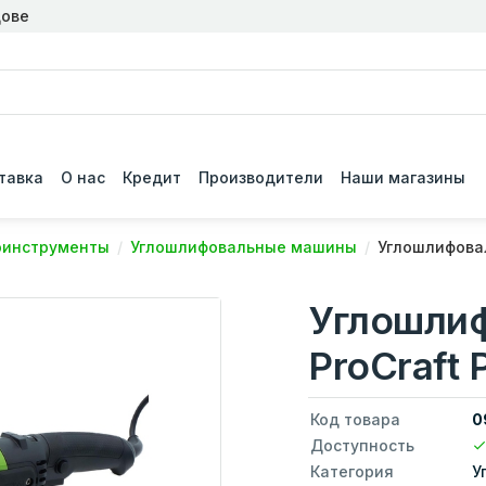
дове
тавка
О нас
Кредит
Производители
Наши магазины
оинструменты
Углошлифовальные машины
Углошлифова
Углошли
ProCraft
Код товара
0
Доступность
Категория
У