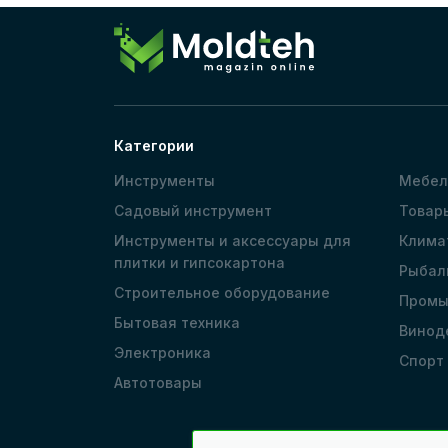
Категории
Инструменты
Мебел
Садовый инструмент
Товар
Инструменты и аксессуары для
Клима
плитки и гипсокартона
Рыбал
Строительное оборудование
Промы
Бытовая техника
Винод
Электроника
Спорт
Автотовары