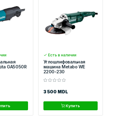
ичии
Есть в наличии
альная
Углошлифовальная
ita GA5050R
машина Metabo WE
2200-230
3 500 MDL
упить
Купить