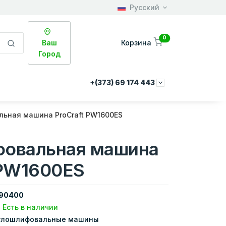
Русский
0
Ваш
Корзина
Город
+(373) 69 174 443
льная машина ProCraft PW1600ES
фовальная машина
 PW1600ES
90400
Есть в наличии
глошлифовальные машины