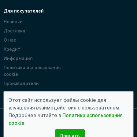
Для покупателей
Новинки
Доставка
О нас
Кредит
Информация
Политика использования
cookie
Производители
Наши магазины
Этот сайт использует файлы cookie для
улучшения взаимодействия с пользователем.
Подробнее читайте в
Политика использования
cookie
.
Copyright 2022 - 2026 © Все права защищены. | Время генерации
страницы: 0.1264 сек.
Принять