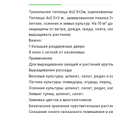
Туннельная теплица 4x2.5x2м, оцинкованны
Теплица 4x2.5x2 м , армированная пленка 24
летних, осенних и зимых культур. На 10 м²
защищены от ветра, дождя, града, снега, с
выращивать растения.
Важно:
1 большая раздвижные двери
6 окон с сеткой от насекомых
Применение
Для выращивания овощей и растений кругл
Выращивания рассады
Веснаые культуры: шпинат, салат, редис и к
Летние культуры: помидоры, огурцы, перец,
Осенние культуры: шпинат, салат, редис, ка
Зимые: гуляш, шпинат, салат.
Зимовка цветов и многолетников
Безопасное хранение чувствительных расте
Создание сухого складского помещения и к