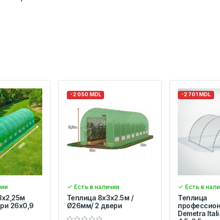
-2 050 MDL
-2 701 MDL
чии
Есть в наличии
Есть в нал
3x2,25м
Теплица 8x3x2.5м /
Теплица
ри 26х0,9
Ø26мм/ 2 двери
профессио
Demetra Itali