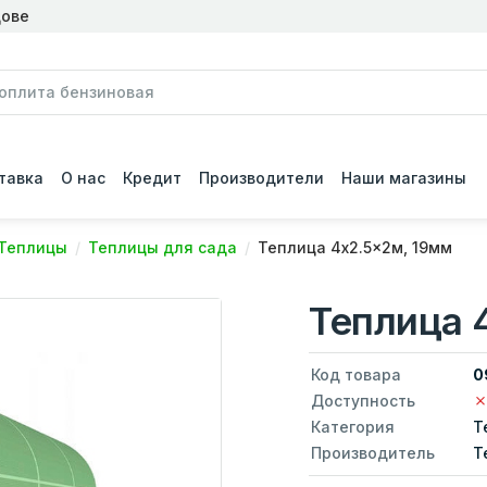
дове
тавка
О нас
Кредит
Производители
Наши магазины
Теплицы
Теплицы для сада
Теплица 4x2.5x2м, 19мм
Теплица 
Код товара
0
Доступность
Категория
Т
Производитель
T