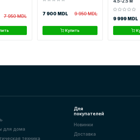
4.5-2.5 м
7 900 MDL
9 950 MDL
7 950 MDL
9 999 MDL
пить
Купить
К
Для
покупателей
ь
Новинки
ы для дома
Доставка
тическая техника