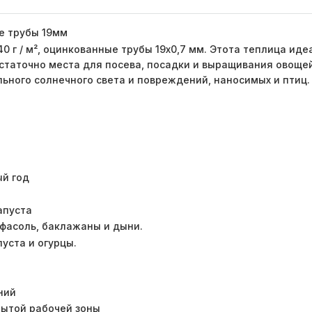
е трубы 19мм
0 г / м², оцинкованные трубы 19х0,7 мм. Этота теплица ид
 достаточно места для посева, посадки и выращивания овоще
ильного солнечного света и повреждений, наносимых и пти
ый год
апуста
 фасоль, баклажаны и дыни.
пуста и огурцы.
ний
рытой рабочей зоны