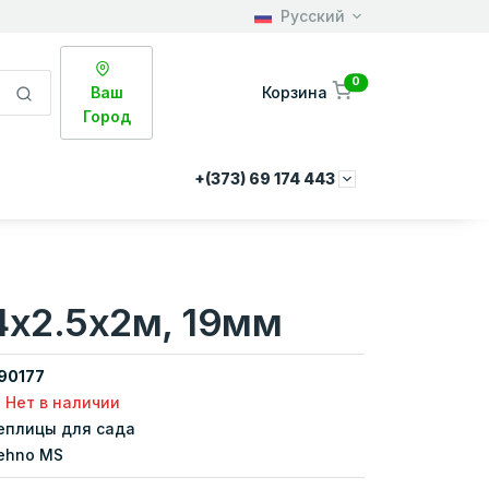
Русский
0
Ваш
Корзина
Город
+(373) 69 174 443
4x2.5x2м, 19мм
90177
Нет в наличии
еплицы для сада
ehno MS