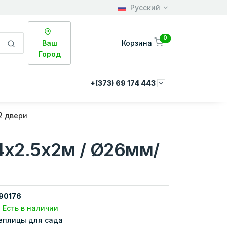
Русский
0
Ваш
Корзина
Город
+(373) 69 174 443
2 двери
4x2.5x2м / Ø26мм/
90176
Есть в наличии
еплицы для сада