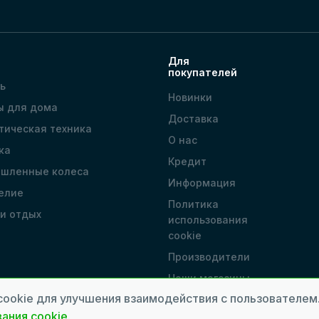
Для
покупателей
ь
Новинки
ы для дома
Доставка
тическая техника
О нас
ка
Кредит
шленные колеса
Информация
елие
Политика
 и отдых
использования
cookie
Производители
Наши магазины
cookie для улучшения взаимодействия с пользователе
ания cookie
.