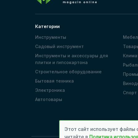
Категории
Инструменты
Мебел
Садовый инструмент
Товар
Инструменты и аксессуары для
Клима
плитки и гипсокартона
Рыбал
Строительное оборудование
Промы
Бытовая техника
Винод
Электроника
Спорт
Автотовары
Этот сайт использует файлы 
читайте в
Политика использов