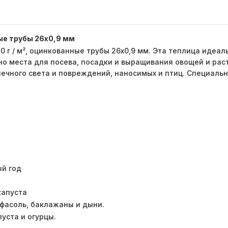
ые трубы 26х0,9 мм
0 г / м², оцинкованные трубы 26х0,9 мм. Эта теплица идеал
очно места для посева, посадки и выращивания овощей и р
олнечного света и повреждений, наносимых и птиц. Специал
ый год
капуста
 фасоль, баклажаны и дыни.
пуста и огурцы.