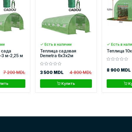
чии
Есть в наличии
Есть в нал
 сада
Теплица садовая
Теплица 10
-3 м-2,25 м
Demetra 6x3x2м
8 900 MDL
7 200 MDL
3 500 MDL
4 800 MDL
пить
Купить
К