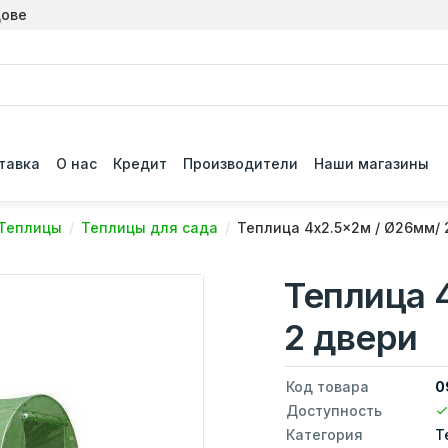
дове
тавка
О нас
Кредит
Производители
Наши магазины
Теплицы
Теплицы для сада
Теплица 4x2.5x2м / Ø26мм/ 
Теплица 
2 двери
Код товара
0
Доступность
Категория
Т