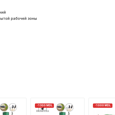
ний
рытой рабочей зоны
-1 300 MDL
-1 000 MDL