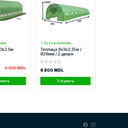
ичии
Есть в наличии
x3x2.5м
Теплица 8x3x2.25м /
Ø26мм / 2 двери
9 900 MDL
6 800 MDL
упить
Купить