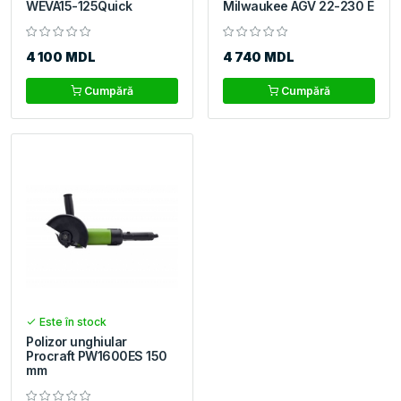
WEVA15-125Quick
Milwaukee AGV 22-230 E
4 100 MDL
4 740 MDL
Cumpără
Cumpără
Este în stock
Polizor unghiular
Procraft PW1600ES 150
mm