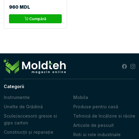
960 MDL
Cumpără
Categorii
Instrumente
Mobila
Unelte de Grădină
Produse pentru casă
Scule/accesorii gresie si
Tehnică de încălzire si răcire
gips carton
Articole de pescuit
Construcții și reparație
Roti si role industriale