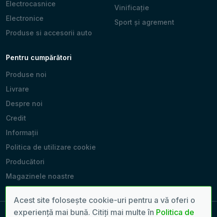
Electrocasnice
Vinificație
Electronice
Sport și agrement
Produse si accesorii auto
Pentru cumpărători
Produse noi
Livrare
Despre noi
Credit
Informații
Politica de utilizare cookie
Producători
Magazinele noastre
Acest site folosește cookie-uri pentru a vă oferi o
experiență mai bună. Citiți mai multe în
Politica de