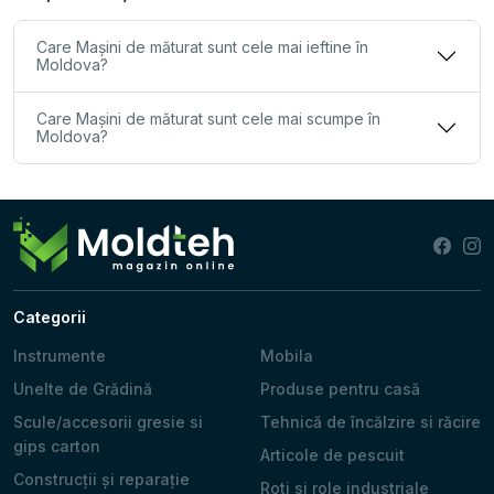
Care Mașini de măturat sunt cele mai ieftine în
Moldova?
Care Mașini de măturat sunt cele mai scumpe în
Moldova?
Categorii
Instrumente
Mobila
Unelte de Grădină
Produse pentru casă
Scule/accesorii gresie si
Tehnică de încălzire si răcire
gips carton
Articole de pescuit
Construcții și reparație
Roti si role industriale