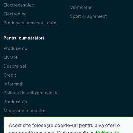
Electrocasnice
Vinificație
Electronice
Sport și agrement
Produse si accesorii auto
Pentru cumpărători
Produse noi
Livrare
Despre noi
Credit
Informații
Politica de utilizare cookie
Producători
Magazinele noastre
Acest site folosește cookie-uri pentru a vă oferi o
experiență mai bună. Citiți mai multe în
Politica de