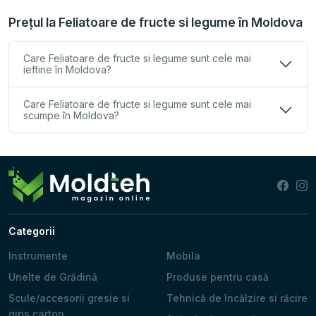
Prețul la Feliatoare de fructe si legume în Moldova
Care Feliatoare de fructe si legume sunt cele mai
ieftine în Moldova?
Care Feliatoare de fructe si legume sunt cele mai
scumpe în Moldova?
Categorii
Instrumente
Mobila
Unelte de Grădină
Produse pentru casă
Scule/accesorii gresie si
Tehnică de încălzire si răcire
gips carton