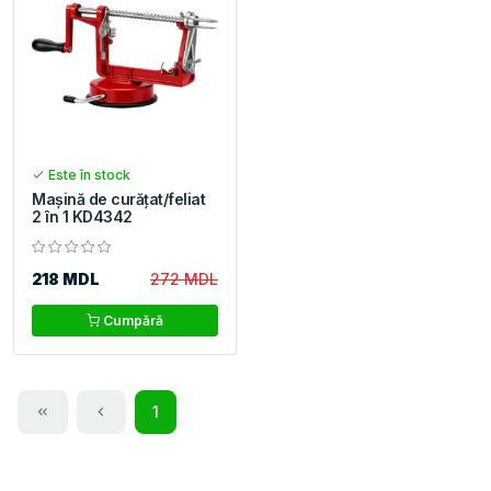
Este în stock
Mașină de curățat/feliat
2 în 1 KD4342
218 MDL
272 MDL
Cumpără
1