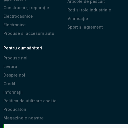
Articole de pescuit
Construcții și reparație
Roti si role industriale
Electrocasnice
Vinificație
Electronice
Sport și agrement
Produse si accesorii auto
Pentru cumpărători
Produse noi
Livrare
Despre noi
Credit
Informații
Politica de utilizare cookie
Producători
Magazinele noastre