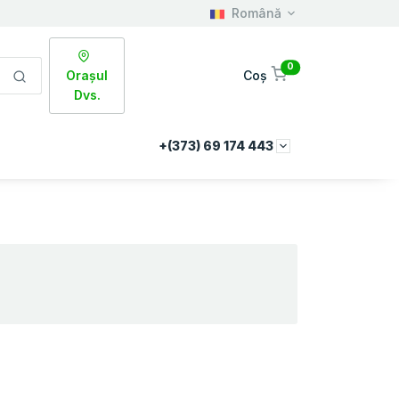
Română
0
Orașul
Coș
Dvs.
+(373) 69 174 443