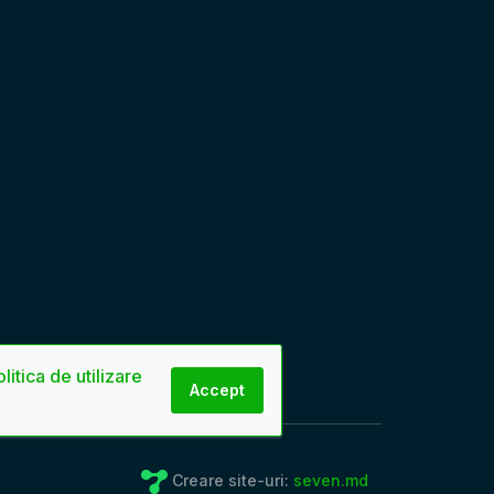
litica de utilizare
Accept
Creare site-uri:
seven.md