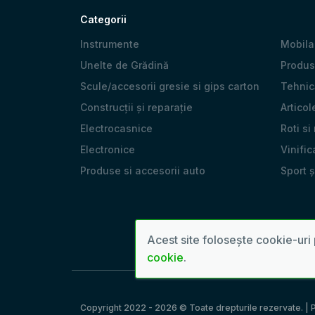
Categorii
Instrumente
Mobila
Unelte de Grădină
Produs
Scule/accesorii gresie si gips carton
Tehnică
Construcții și reparație
Articol
Electrocasnice
Roti si
Electronice
Vinific
Produse si accesorii auto
Sport 
Acest site folosește cookie-uri 
cookie
.
Copyright 2022 - 2026 © Toate drepturile rezervate. | P