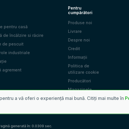
Pentru
cumpărători
Produse noi
e pentru casă
Livrare
 de încălzire si răcire
Despre noi
e de pescuit
Credit
 role industriale
Informații
ație
Politica de
și agrement
utilizare cookie
Producători
Magazinele
noastre
pentru a vă oferi o experiență mai bună. Citiți mai multe în
Po
agină generată în: 0.0309 sec.