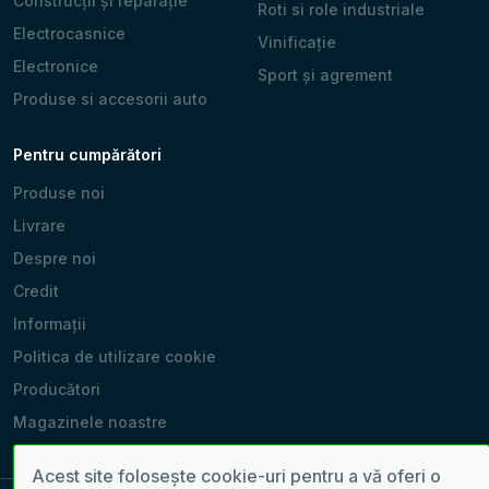
Construcții și reparație
Roti si role industriale
Electrocasnice
Vinificație
Electronice
Sport și agrement
Produse si accesorii auto
Pentru cumpărători
Produse noi
Livrare
Despre noi
Credit
Informații
Politica de utilizare cookie
Producători
Magazinele noastre
Acest site folosește cookie-uri pentru a vă oferi o