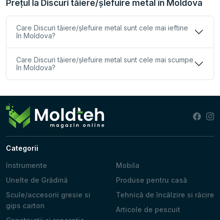
Prețul la Discuri tăiere/șlefuire metal în Moldova
Care Discuri tăiere/șlefuire metal sunt cele mai ieftine
în Moldova?
Care Discuri tăiere/șlefuire metal sunt cele mai scumpe
în Moldova?
Categorii
Instrumente
Mobila
Unelte de Grădină
Produse pentru casă
Scule/accesorii gresie si
Tehnică de încălzire si răcire
gips carton
Articole de pescuit