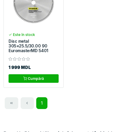
Este în stock
Disc metal
305×25.5/30.00 90
EuromasterMD 5401
1 999 MDL
Cumpără
1