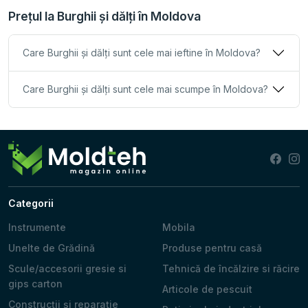
Prețul la Burghii și dălți în Moldova
Care Burghii și dălți sunt cele mai ieftine în Moldova?
Care Burghii și dălți sunt cele mai scumpe în Moldova?
Categorii
Instrumente
Mobila
Unelte de Grădină
Produse pentru casă
Scule/accesorii gresie si
Tehnică de încălzire si răcire
gips carton
Articole de pescuit
Construcții și reparație