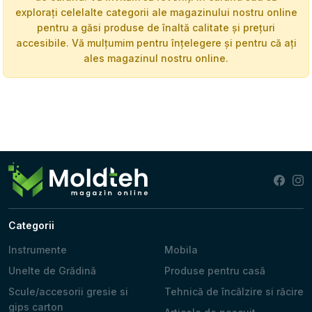
explorați celelalte categorii ale magazinului nostru online
pentru a găsi produse de înaltă calitate și prețuri
accesibile. Vă mulțumim pentru înțelegere și pentru că ați
ales magazinul nostru online.
Categorii
Instrumente
Mobila
Unelte de Grădină
Produse pentru casă
Scule/accesorii gresie si
Tehnică de încălzire si răcire
gips carton