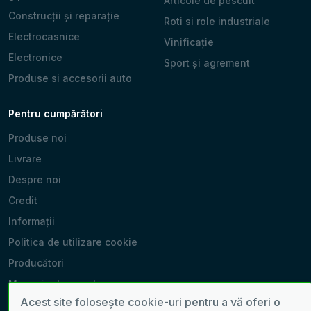
Articole de pescuit
Construcții și reparație
Roti si role industriale
Electrocasnice
Vinificație
Electronice
Sport și agrement
Produse si accesorii auto
Pentru cumpărători
Produse noi
Livrare
Despre noi
Credit
Informații
Politica de utilizare cookie
Producători
Magazinele noastre
Acest site folosește cookie-uri pentru a vă oferi o