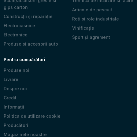
Scule/accesorii gresie si
Tehnică de încălzire si răcire
gips carton
Articole de pescuit
Construcții și reparație
Roti si role industriale
Electrocasnice
Vinificație
Electronice
Sport și agrement
Produse si accesorii auto
Pentru cumpărători
Produse noi
Livrare
Despre noi
Credit
Informații
Politica de utilizare cookie
Producători
Magazinele noastre