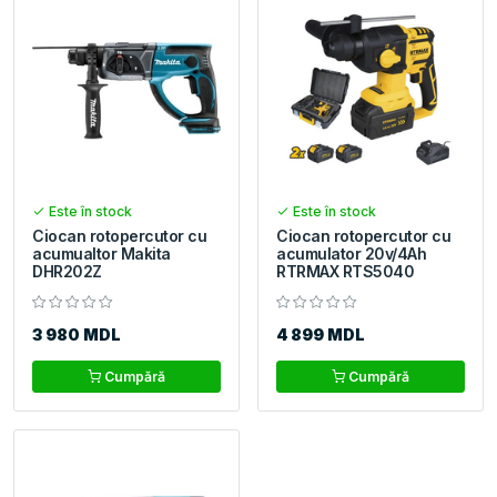
Este în stock
Este în stock
Ciocan rotopercutor cu
Ciocan rotopercutor cu
acumualtor Makita
acumulator 20v/4Ah
DHR202Z
RTRMAX RTS5040
3 980 MDL
4 899 MDL
Cumpără
Cumpără