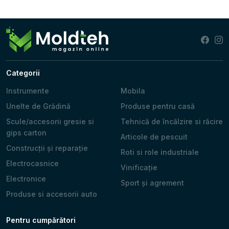
Categorii
Instrumente
Mobila
Unelte de Grădină
Produse pentru casă
Scule/accesorii gresie si
Tehnică de încălzire si răcire
gips carton
Articole de pescuit
Construcții și reparație
Roti si role industriale
Electrocasnice
Vinificație
Electronice
Sport și agrement
Produse si accesorii auto
Pentru cumpărători