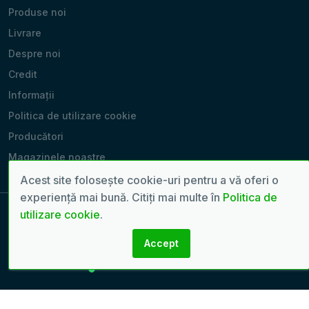
Produse noi
Livrare
Despre noi
Credit
Informații
Politica de utilizare cookie
Producători
Magazinele noastre
Acest site folosește cookie-uri pentru a vă oferi o
experiență mai bună. Citiți mai multe în
Politica de
utilizare cookie
.
Copyright 2022 - 2026 © Toate drepturile rezervate. | Pagină
Accept
generată în: 0.0614 sec.
Creare site-uri:
seven.md