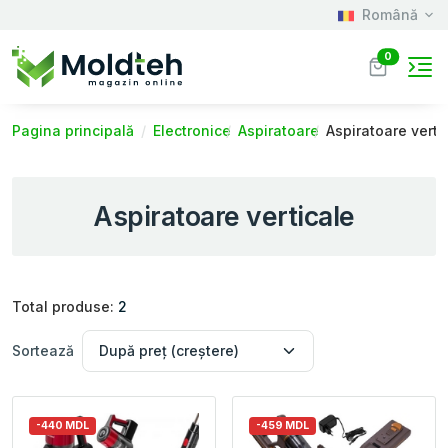
Română
0
Pagina principală
Electronice
Aspiratoare
Aspiratoare verti
Aspiratoare verticale
Total produse:
2
Sortează
-440 MDL
-459 MDL