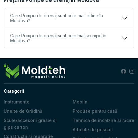
Care Pompe de drenaj sunt cele mai ieftine în
Moldova?
Care Pompe de drenaj sunt cele mai scumpe în
Moldova?
Categorii
Instrumente
Mobila
Unelte de Grădină
Produse pentru casă
Scule/accesorii gresie si
Tehnică de încălzire si răcire
gips carton
Articole de pescuit
Construcții și reparație