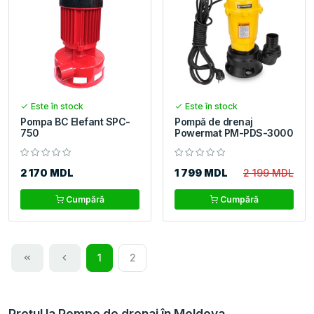
Este în stock
Este în stock
Pompa BC Elefant SPC-
Pompă de drenaj
750
Powermat PM-PDS-3000
2 170 MDL
1 799 MDL
2 199 MDL
Cumpără
Cumpără
1
2
Prețul la Pompe de drenaj în Moldova