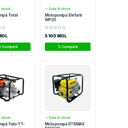
n stock
Este în stock
mpă Total
Motopompa Elefant
WP20
MDL
5 100 MDL
Cumpără
Cumpără
n stock
Este în stock
mpă Yato YT-
Motopompă RTRMAX