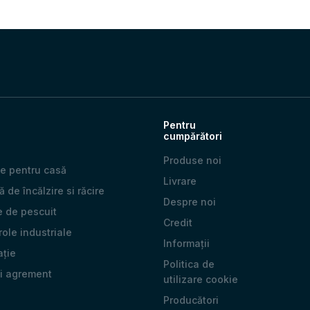
Pentru
cumpărători
Produse noi
e pentru casă
Livrare
 de încălzire si răcire
Despre noi
e de pescuit
Credit
 role industriale
Informații
ație
Politica de
și agrement
utilizare cookie
Producători