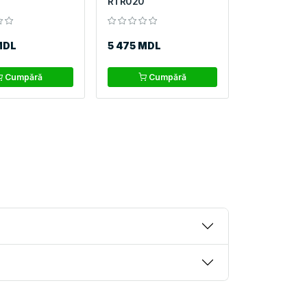
RTR020
MDL
5 475 MDL
Cumpără
Cumpără