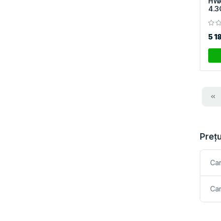
HW
4.3
5 1
Preț
Car
Ca