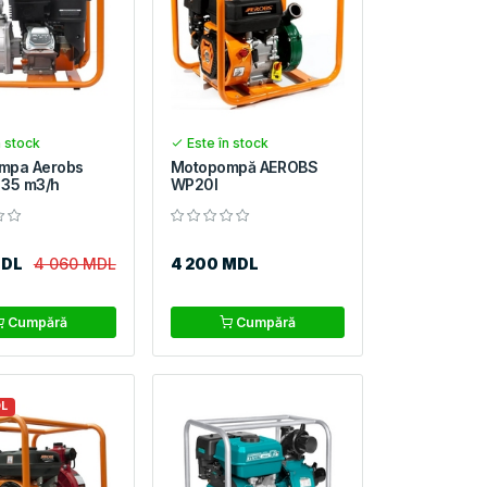
n stock
Este în stock
mpa Aerobs
Motopompă AEROBS
 35 m3/h
WP20I
MDL
4 060 MDL
4 200 MDL
Cumpără
Cumpără
DL