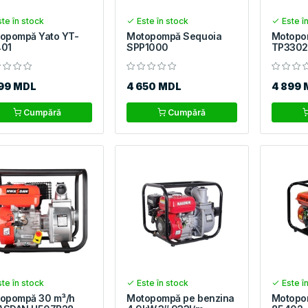
te în stock
Este în stock
Este î
opompă Yato YT-
Motopompă Sequoia
Motopo
01
SPP1000
TP3302
599 MDL
4 650 MDL
4 899 
Cumpără
Cumpără
te în stock
Este în stock
Este î
opompă 30 m³/h
Motopompă pe benzina
Motopo