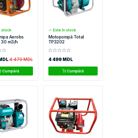
n stock
Este în stock
mpa Aerobs
Motopompă Total
 30 m3/h
TP3202
 MDL
4 470 MDL
4 499 MDL
Cumpără
Cumpără