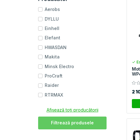
Aerobs
DYLLU
Einhell
Elefant
HWASDAN
Makita
Es
Minsk Electro
Mot
WP
ProCraft
Raider
2 1
RTRMAX
Afișează toți producătorii
Filtrează produsele