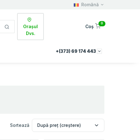
Română
0
Orașul
Coș
Dvs.
+(373) 69 174 443
Sortează