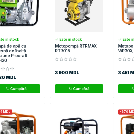
te în stock
Este în stock
Este î
pă de apă cu
Motopompă RTRMAX
Motopo
zină de înaltă
RTR015
WP30X,
siune Procraft
H20
3 900 MDL
3 451 
780 MDL
Cumpără
Cumpără
44 MDL
-670 M