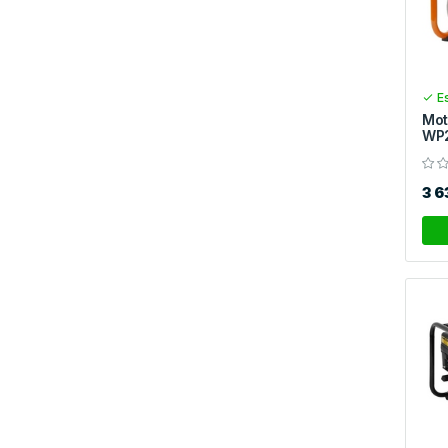
Es
Mot
WP2
3 6