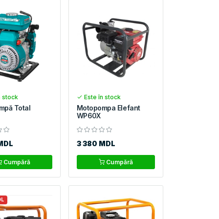
n stock
Este în stock
mpă Total
Motopompa Elefant
WP60X
MDL
3 380 MDL
Cumpără
Cumpără
DL