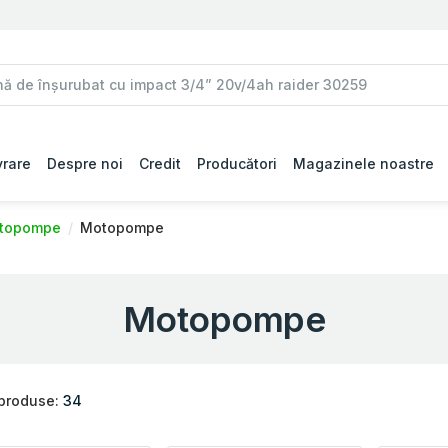
vrare
Despre noi
Credit
Producători
Magazinele noastre
otopompe
Motopompe
Motopompe
 produse:
34