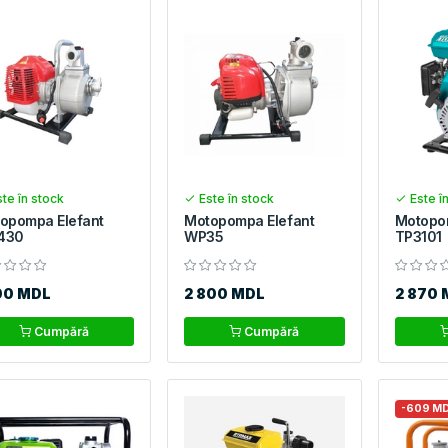
te în stock
Este în stock
Este î
opompa Elefant
Motopompa Elefant
Motopo
430
WP35
TP3101
00 MDL
2 800 MDL
2 870 
Cumpără
Cumpără
-609 M