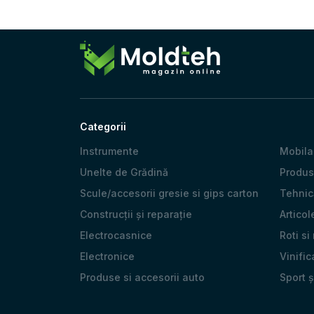
Categorii
Instrumente
Mobila
Unelte de Grădină
Produs
Scule/accesorii gresie si gips carton
Tehnică
Construcții și reparație
Articol
Electrocasnice
Roti si
Electronice
Vinific
Produse si accesorii auto
Sport 