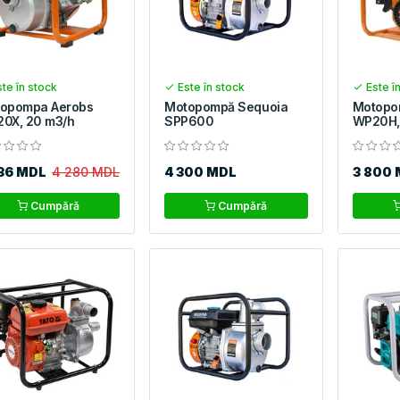
te în stock
Este în stock
Este î
opompa Aerobs
Motopompă Sequoia
Motopo
0X, 20 m3/h
SPP600
WP20H,
36 MDL
4 280 MDL
4 300 MDL
3 800
Cumpără
Cumpără