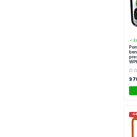
Es
Pom
ben
pre
WP
3 
-6