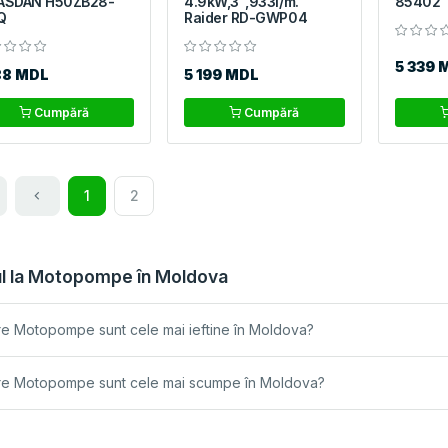
ASDAN H50ZB28-
4.9kW,3″,933l/m.
85402
Q
Raider RD-GWP04
5 339 
88 MDL
5 199 MDL
Cumpără
Cumpără
1
2
ul la Motopompe în Moldova
e Motopompe sunt cele mai ieftine în Moldova?
re Motopompe sunt cele mai scumpe în Moldova?