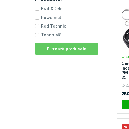
Kraft&Dele
Powermat
Red Technic
Tehno MS
Filtrează produsele
Es
Con
inc
PM
25
25
-5