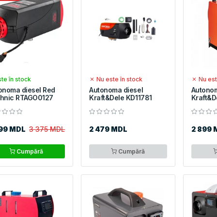
te în stock
Nu este în stock
Nu est
onoma diesel Red
Autonoma diesel
Autonom
hnic RTAGO0127
Kraft&Dele KD11781
Kraft&D
799 MDL
3 375 MDL
2 479 MDL
2 899 
Cumpără
Cumpără