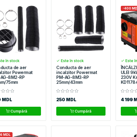
-400 M
te în stock
Este în stock
Este î
ducta de aer
Conducta de aer
ÎNCĂLZ
alzitor Powermat
incalzitor Powermat
ULEI 9k
-AG-8M2-RP
PM-AG-8M3-RP
230V Kr
mm/75mm
25mm/43mm
KD1178
0 MDL
250 MDL
4 199 
Cumpără
Cumpără
76 MDL