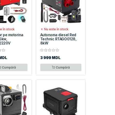
e în stock
Nu este în stock
or pe motorina
Autonoma diesel Red
5kw,
Technic RTAGO0128,
V/220V
8kW
 MDL
3 999 MDL
Cumpără
Cumpără