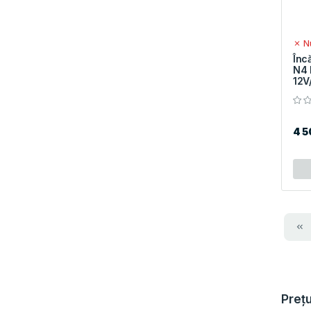
Nu
Înc
N4 
12V
4 
Prețu