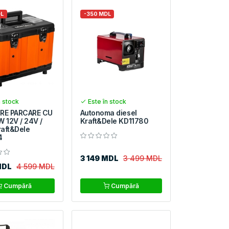
DL
-350 MDL
n stock
Este în stock
IRE PARCARE CU
Autonoma diesel
W 12V / 24V /
Kraft&Dele KD11780
aft&Dele
4
3 149 MDL
3 499 MDL
MDL
4 599 MDL
Cumpără
Cumpără