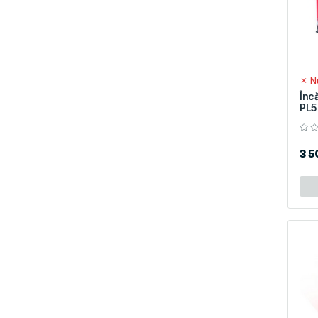
Nu
Înc
PL5
3 