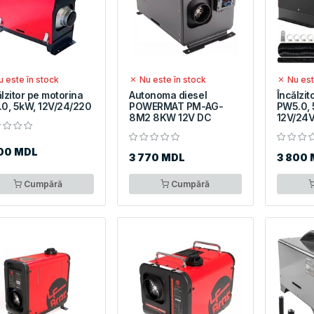
 este în stock
Nu este în stock
Nu est
ălzitor pe motorina
Autonoma diesel
Încălzit
.0, 5kW, 12V/24/220
POWERMAT PM-AG-
PW5.0, 
8M2 8KW 12V DC
12V/24
500 MDL
3 770 MDL
3 800
Cumpără
Cumpără