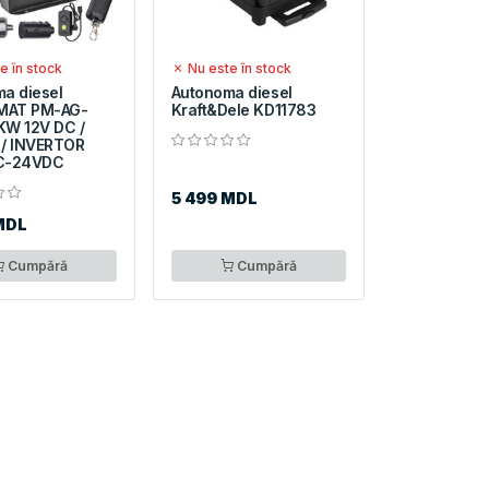
e în stock
Nu este în stock
a diesel
Autonoma diesel
MAT PM-AG-
Kraft&Dele KD11783
KW 12V DC /
 / INVERTOR
C-24VDC
5 499 MDL
MDL
Cumpără
Cumpără