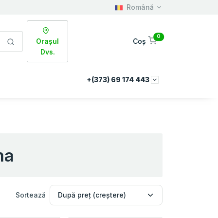
Română
0
Orașul
Coș
Dvs.
+(373) 69 174 443
ma
Sortează