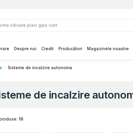
vrare
Despre noi
Credit
Producători
Magazinele noastre
re
Sisteme de incalzire autonoma
isteme de incalzire autono
 produse:
16