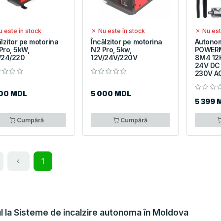
 este în stock
Nu este în stock
Nu est
ălzitor pe motorina
Încălzitor pe motorina
Autonom
Pro, 5kW,
N2 Pro, 5kw,
POWER
/24/220
12V/24V/220V
8M4 12
24V DC
230V A
500 MDL
5 000 MDL
5 399 
Cumpără
Cumpără
1
l la Sisteme de incalzire autonoma în Moldova