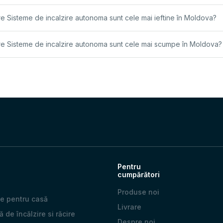
e Sisteme de incalzire autonoma sunt cele mai ieftine în Moldova?
e Sisteme de incalzire autonoma sunt cele mai scumpe în Moldova?
Pentru
cumpărători
Produse noi
e pentru casă
Livrare
 de încălzire si răcire
Despre noi