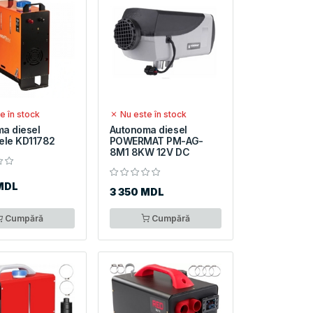
e în stock
Nu este în stock
a diesel
Autonoma diesel
ele KD11782
POWERMAT PM-AG-
8M1 8KW 12V DC
MDL
3 350 MDL
Cumpără
Cumpără