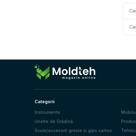
Car
Car
Categorii
Instrumente
Mobila
Unelte de Grădină
Produs
Scule/accesorii gresie si gips carton
Tehnică