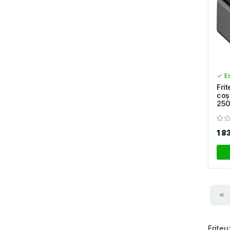
Es
Fri
coș
25
1 8
Friteu