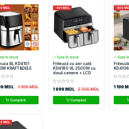
00 MDL
-401 MDL
-300 M
te în stock
Este în stock
Este î
teuza 8L KD4101
Friteuză cu aer cald
Friteuză
0W KRAFT&DELE
KD4180 9L 2500W cu
KD4108
două camere + LCD
99 MDL
1 999 MDL
1 199 
1 899 MDL
2 300 MDL
Cumpără
Cumpără
60 MDL