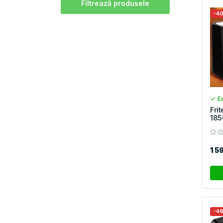
Filtrează produsele
-4
Es
Fri
185
1 5
-4