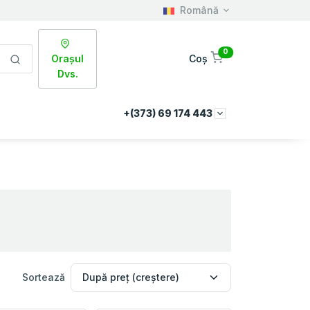
Română
0
Orașul
Coș
Dvs.
+(373) 69 174 443
Sortează