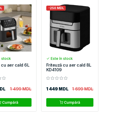
DL
-250 MDL
n stock
Este în stock
 cu aer cald 6L
Friteuză cu aer cald 8L
KD4109
MDL
1 499 MDL
1 449 MDL
1 699 MDL
Cumpără
Cumpără