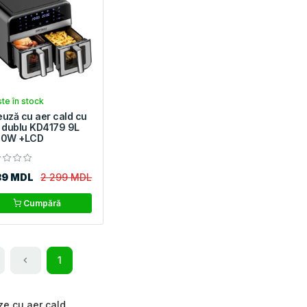
te în stock
teuză cu aer cald cu
 dublu KD4179 9L
00W +LCD
39 MDL
2 299 MDL
Cumpără
1
ze cu aer cald