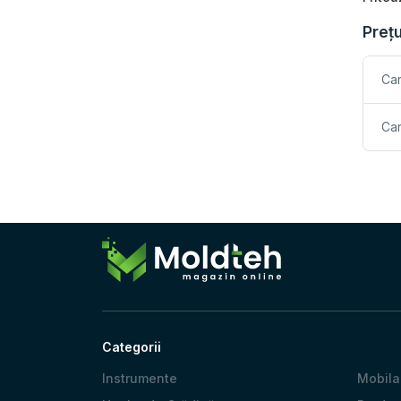
Prețu
Car
Car
Categorii
Instrumente
Mobila