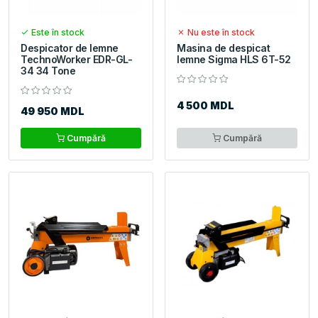
Este în stock
Nu este în stock
Despicator de lemne
Masina de despicat
TechnoWorker EDR-GL-
lemne Sigma HLS 6T-52
34 34 Tone
4 500 MDL
49 950 MDL
Cumpără
Cumpără