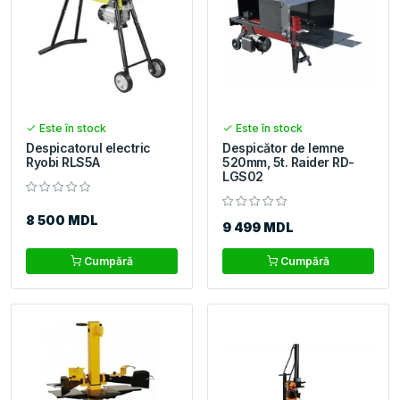
Este în stock
Este în stock
Despicatorul electric
Despicător de lemne
Ryobi RLS5A
520mm, 5t. Raider RD-
LGS02
8 500 MDL
9 499 MDL
Cumpără
Cumpără