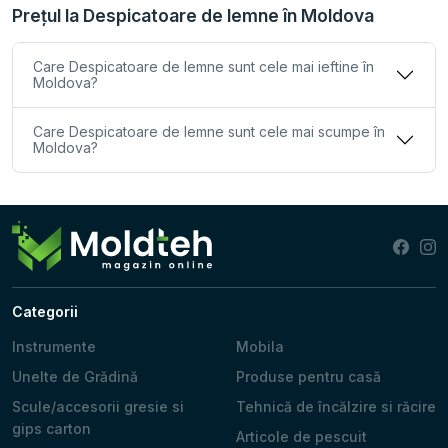
Prețul la Despicatoare de lemne în Moldova
Care Despicatoare de lemne sunt cele mai ieftine în
Moldova?
Care Despicatoare de lemne sunt cele mai scumpe în
Moldova?
Categorii
Instrumente
Mobila
Unelte de Grădină
Produse pentru casă
Scule/accesorii gresie si
Tehnică de încălzire si răcire
gips carton
Articole de pescuit