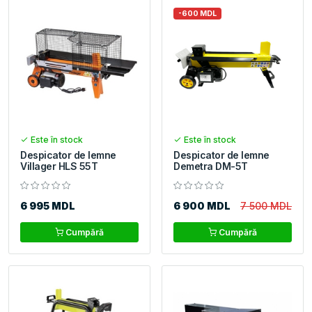
-600 MDL
Este în stock
Este în stock
Despicator de lemne
Despicator de lemne
Villager HLS 55T
Demetra DM-5T
6 995 MDL
6 900 MDL
7 500 MDL
Cumpără
Cumpără