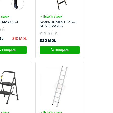
n stock
Este în stock
RTRMAX 3+1
Scara HOMESTEP 5+1
SGS 1165SGS
DL
810 MDL
820 MDL
Cumpără
Cumpără
n stock
Este în stock