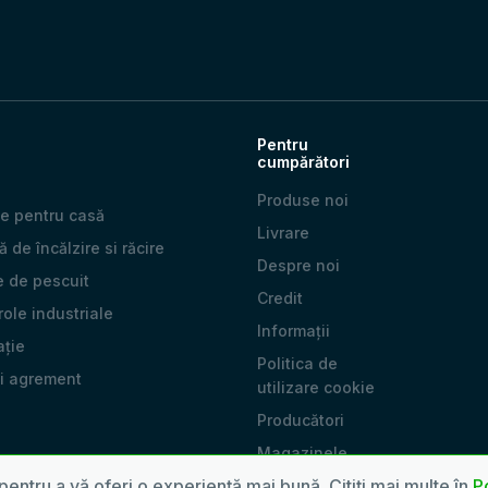
Pentru
cumpărători
Produse noi
e pentru casă
Livrare
 de încălzire si răcire
Despre noi
e de pescuit
Credit
 role industriale
Informații
ație
Politica de
și agrement
utilizare cookie
Producători
Magazinele
noastre
pentru a vă oferi o experiență mai bună. Citiți mai multe în
Po