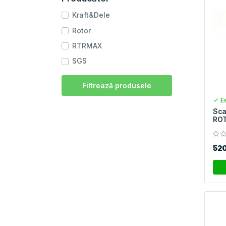
Kraft&Dele
Rotor
RTRMAX
SGS
Filtrează produsele
Es
Sca
ROT
52