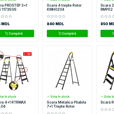
ra PROSTEP 3+1
Scara 4 trepte Rotor
Scara 2
 1173SGS
KMH0204
RMP02
5 MDL
840 MDL
850 M
Cumpără
Cumpără
te în stock
Este în stock
Este î
ra 4+1 RTRMAX
Scara Metalica Pliabila
Scară 
L04
7+1 Trepte Rotor