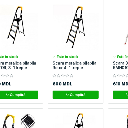
te în stock
Este în stock
Este î
ra metalica pliabila
Scara metalica pliabila
Scara 3
OR, 3+1 trepte
Rotor 4+1 trepte
KMH01
0 MDL
600 MDL
610 M
Cumpără
Cumpără