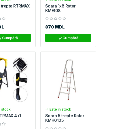
 trepte RTRMAX
Scara 1x8 Rotor
KME108
DL
870 MDL
Cumpără
Cumpără
n stock
Este în stock
RTRMAX 4+1
Scara 5 trepte Rotor
KMH0105