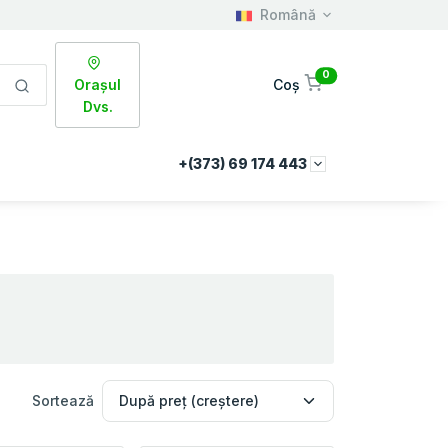
Română
0
Orașul
Coș
Dvs.
+(373) 69 174 443
Sortează