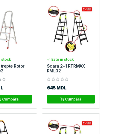
n stock
Este în stock
 trepte Rotor
Scara 2+1 RTRMAX
03
RML02
DL
645 MDL
Cumpără
Cumpără