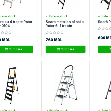
te în stock
Este în stock
Este î
ra cu 4 trepte Rotor
Scara metalica pliabila
Scară 
H0104
Rotor 6+1 trepte
699 M
0 MDL
760 MDL
Cumpără
Cumpără
te în stock
Este în stock
Este î