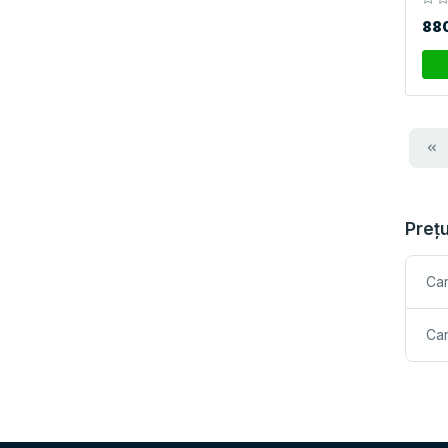
88
Prețu
Car
Car