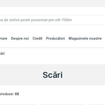
vrare
Despre noi
Credit
Producători
Magazinele noastre
ări
Scări
 produse:
68