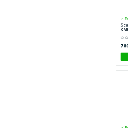
Es
Sca
KM
76
Es