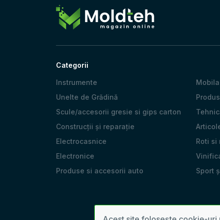
Categorii
Instrumente
Mobila
Unelte de Grădină
Produs
Scule/accesorii gresie si gips carton
Tehnică
Construcții și reparație
Articol
Electrocasnice
Roti si
Electronice
Vinific
Produse si accesorii auto
Sport 
Acest site folosește cookie-uri 