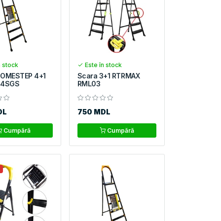
n stock
Este în stock
HOMESTEP 4+1
Scara 3+1 RTRMAX
64SGS
RML03
DL
750 MDL
Cumpără
Cumpără