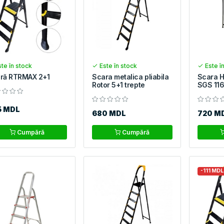
te în stock
Este în stock
Este î
ră RTRMAX 2+1
Scara metalica pliabila
Scara 
Rotor 5+1 trepte
SGS 11
5 MDL
680 MDL
720 M
Cumpără
Cumpără
-111 MDL