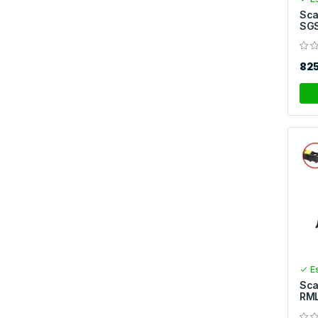
Sca
SGS
82
Es
Sca
RM