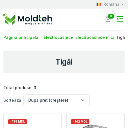
Română
0
Pagina principală
Electrocasnice
Electrocasnice mici
Tigăi
Tigăi
Total produse:
3
Sortează
-139 MDL
-142 MDL