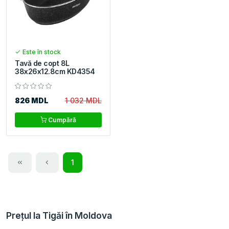
Este în stock
Tavă de copt 8L
38x26x12.8cm KD4354
826 MDL
1 032 MDL
Cumpără
1
Prețul la Tigăi în Moldova