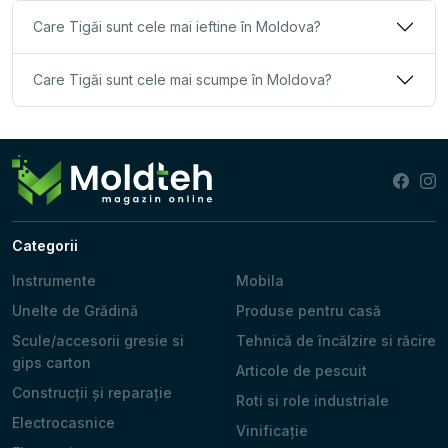
Care Tigăi sunt cele mai ieftine în Moldova?
Care Tigăi sunt cele mai scumpe în Moldova?
Categorii
Instrumente
Mobila
Unelte de Grădină
Produse pentru casă
Scule/accesorii gresie si
Tehnică de încălzire si răcire
gips carton
Articole de pescuit
Construcții și reparație
Roti si role industriale
Electrocasnice
Vinificație