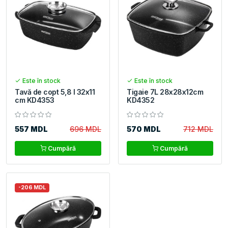
Este în stock
Este în stock
Tavă de copt 5,8 l 32x11
Tigaie 7L 28x28x12cm
cm KD4353
KD4352
557 MDL
696 MDL
570 MDL
712 MDL
Cumpără
Cumpără
-206 MDL