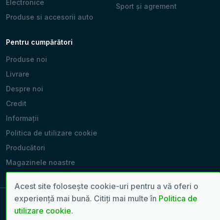
Electronice
Sport și agrement
Produse si accesorii auto
Pentru cumpărători
Produse noi
Livrare
Despre noi
Credit
Informații
Politica de utilizare cookie
Producători
Magazinele noastre
Acest site folosește cookie-uri pentru a vă oferi o
experiență mai bună. Citiți mai multe în
Politica de
utilizare cookie
.
Copyright 2022 - 2026 © Toate drepturile rezervate. | Pagină