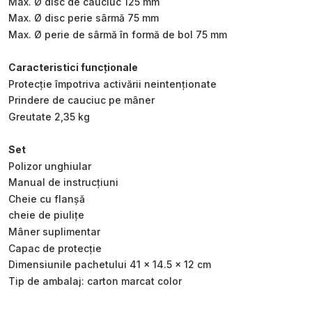
Max. Ø disc de cauciuc 125 mm
Max. Ø disc perie sârmă 75 mm
Max. Ø perie de sârmă în formă de bol 75 mm
Caracteristici funcționale
Protecție împotriva activării neintenționate
Prindere de cauciuc pe mâner
Greutate 2,35 kg
Set
Polizor unghiular
Manual de instrucțiuni
Cheie cu flanșă
cheie de piulițe
Mâner suplimentar
Capac de protecție
Dimensiunile pachetului 41 × 14.5 × 12 cm
Tip de ambalaj: carton marcat color