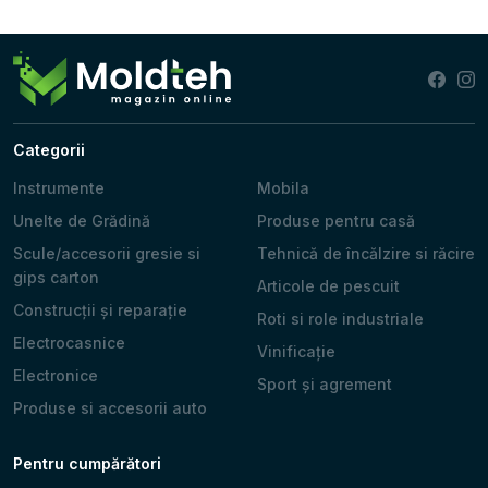
Categorii
Instrumente
Mobila
Unelte de Grădină
Produse pentru casă
Scule/accesorii gresie si
Tehnică de încălzire si răcire
gips carton
Articole de pescuit
Construcții și reparație
Roti si role industriale
Electrocasnice
Vinificație
Electronice
Sport și agrement
Produse si accesorii auto
Pentru cumpărători