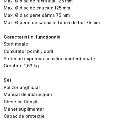
Max. Ø disc de rectificat 125 mm
Max. Ø disc de cauciuc 125 mm
Max. Ø disc perie sârmă 75 mm
Max. Ø perie de sârmă în formă de bol 75 mm
Caracteristici funcționale
Start moale
Comutator pornit / oprit
Protecție împotriva activării neintenționate
Greutate 1,63 kg
Set
Polizor unghiular
Manual de instrucțiuni
Cheie cu flanșă
Mâner suplimentar
Capac de protecție