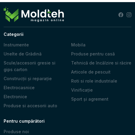
Categorii
Instrumente
Mobila
Unelte de Grădină
Produse pentru casă
Scule/accesorii gresie si
Tehnică de încălzire si răcire
gips carton
Articole de pescuit
Construcții și reparație
Roti si role industriale
Electrocasnice
Vinificație
Electronice
Sport și agrement
Produse si accesorii auto
Pentru cumpărători
Produse noi