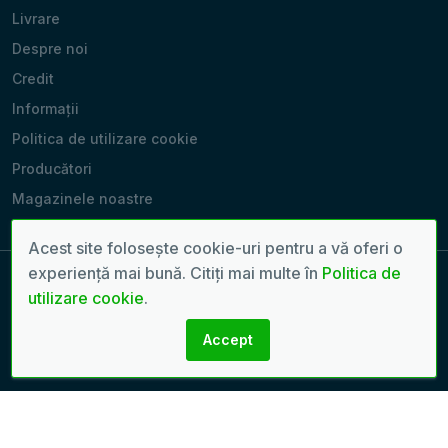
Livrare
Despre noi
Credit
Informații
Politica de utilizare cookie
Producători
Magazinele noastre
Acest site folosește cookie-uri pentru a vă oferi o
experiență mai bună. Citiți mai multe în
Politica de
utilizare cookie
.
Copyright 2022 - 2026 © Toate drepturile rezervate. | Pagină
generată în: 0.1257 sec.
Accept
Creare site-uri:
seven.md