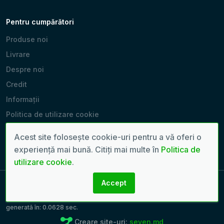
Pentru cumpărători
Produse noi
Livrare
Despre noi
Credit
Informații
Politica de utilizare cookie
Producători
Acest site folosește cookie-uri pentru a vă oferi o
Magazinele noastre
experiență mai bună. Citiți mai multe în
Politica de
utilizare cookie
.
Accept
Copyright 2022 - 2026 © Toate drepturile rezervate. | Pagină
generată în: 0.0628 sec.
Creare site-uri:
seven.md