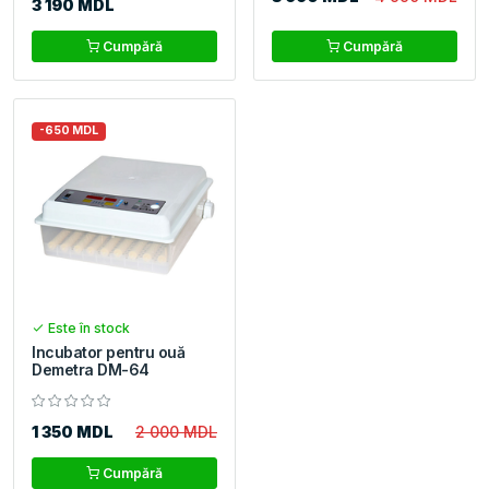
3 190 MDL
Cumpără
Cumpără
-650 MDL
Este în stock
Incubator pentru ouă
Demetra DM-64
1 350 MDL
2 000 MDL
Cumpără