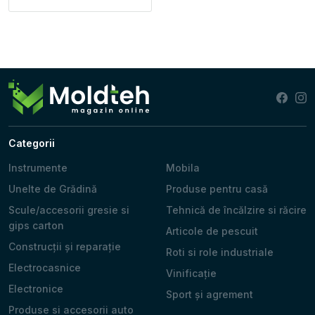
Categorii
Instrumente
Mobila
Unelte de Grădină
Produse pentru casă
Scule/accesorii gresie si
Tehnică de încălzire si răcire
gips carton
Articole de pescuit
Construcții și reparație
Roti si role industriale
Electrocasnice
Vinificație
Electronice
Sport și agrement
Produse si accesorii auto