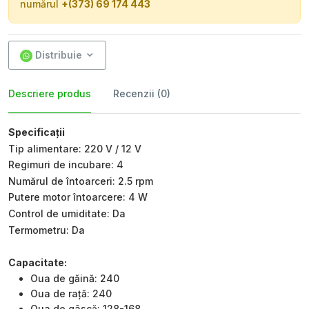
numărul
+(373) 69 174 443
Distribuie
Descriere produs
Recenzii (0)
Specificații
Tip alimentare: 220 V / 12 V
Regimuri de incubare: 4
Numărul de întoarceri: 2.5 rpm
Putere motor întoarcere: 4 W
Control de umiditate: Da
Termometru: Da
Capacitate:
Oua de găină: 240
Oua de rață: 240
Oua de gâscă: 128-168