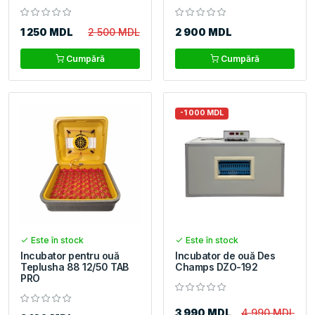
1 250 MDL
2 500 MDL
2 900 MDL
Cumpără
Cumpără
-1 000 MDL
Este în stock
Este în stock
Incubator pentru ouă
Incubator de ouă Des
Teplusha 88 12/50 TAB
Champs DZO-192
PRO
3 990 MDL
4 990 MDL