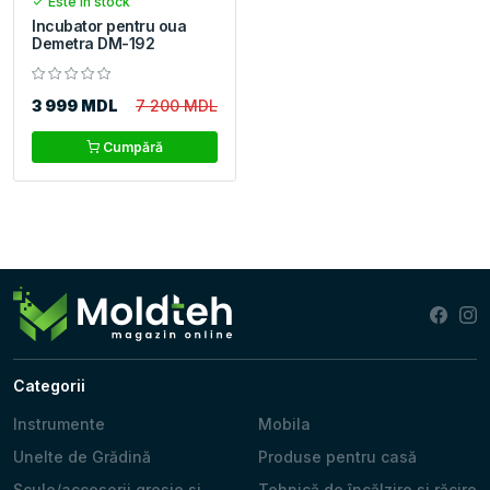
Este în stock
Incubator pentru oua
Demetra DM-192
3 999 MDL
7 200 MDL
Cumpără
Categorii
Instrumente
Mobila
Unelte de Grădină
Produse pentru casă
Scule/accesorii gresie si
Tehnică de încălzire si răcire