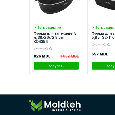
Есть в наличии
Есть в нали
Форма для запекания 8
Форма для з
л, 38x26x12,8 см,
5,8 л, 32х11 
KD4354
557 MDL
826 MDL
1 032 MDL
Купить
Ку