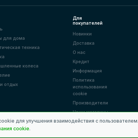
Для
покупателей
ь
Новинки
ы для дома
Доставка
тическая техника
О нас
ка
Кредит
шленные колеса
Информация
елие
Политика
 и отдых
использования
cookie
Производители
Наши магазины
cookie для улучшения взаимодействия с пользователе
ания cookie
.