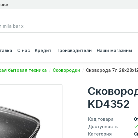
дове
тавка
О нас
Кредит
Производители
Наши магазины
ая бытовая техника
Cковородки
Сковорода 7л 28х28х1
Сковород
KD4352
Код товара
0
Доступность
Категория
C