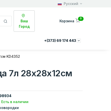
Русский
0
Ваш
Корзина
Город
+(373) 69 174 443
2см KD4352
а 7л 28х28х12см
98934
Есть в наличии
ковородки