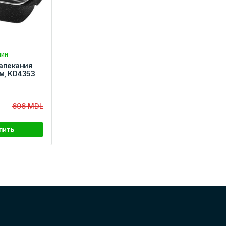
чии
апекания
см, KD4353
696 MDL
пить