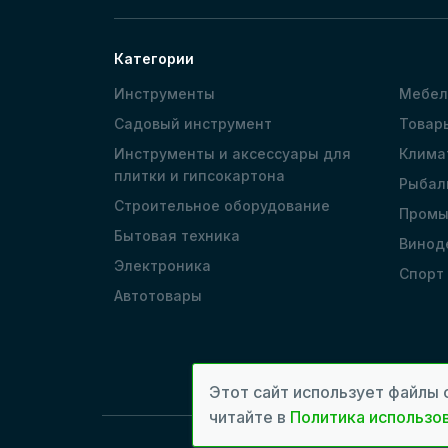
Категории
Инструменты
Мебел
Садовый инструмент
Товар
Инструменты и аксессуары для
Клима
плитки и гипсокартона
Рыбал
Строительное оборудование
Промы
Бытовая техника
Винод
Электроника
Спорт
Автотовары
Этот сайт использует файлы 
читайте в
Политика использов