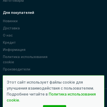
Автотовары
Для покупателей
Новинки
Доставка
О нас
Кредит
Информация
Политика использования
cookie
Производители
Наши магазины
Этот сайт использует файлы cookie для
улучшения взаимодействия с пользователем.
Подробнее читайте в
Политика использования
cookie
.
Copyright 2022 - 2026 © Все права защищены. | Время генерации
страницы: 0.064 сек.