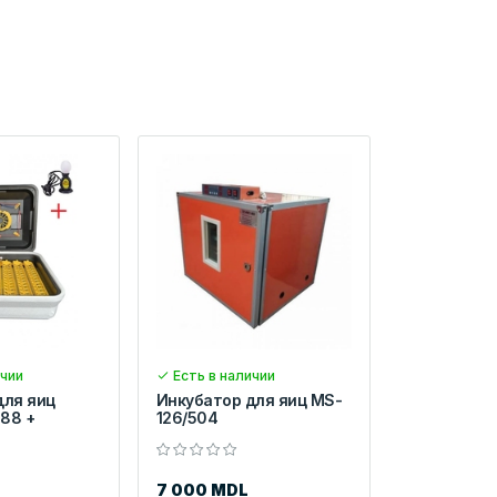
ичии
Есть в наличии
для яиц
Инкубатор для яиц MS-
 88 +
126/504
7 000 MDL