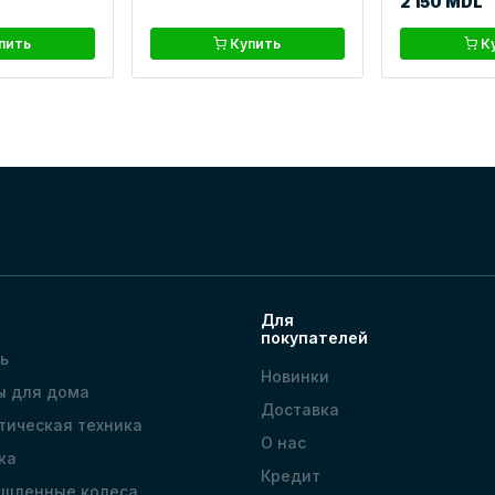
2 150 MDL
пить
Купить
К
Для
покупателей
ь
Новинки
ы для дома
Доставка
тическая техника
О нас
ка
Кредит
шленные колеса