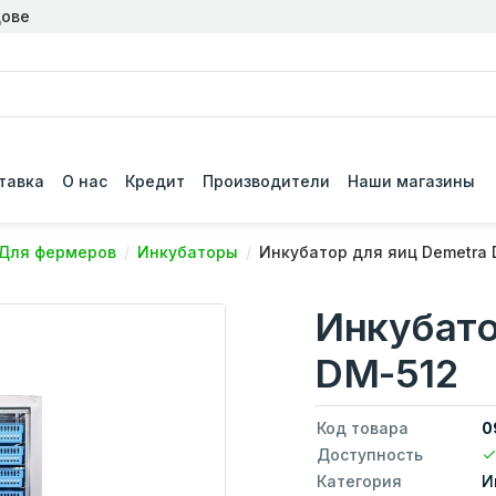
дове
тавка
О нас
Кредит
Производители
Наши магазины
Для фермеров
Инкубаторы
Инкубатор для яиц Demetra 
Инкубато
DM-512
Код товара
0
Доступность
Категория
И