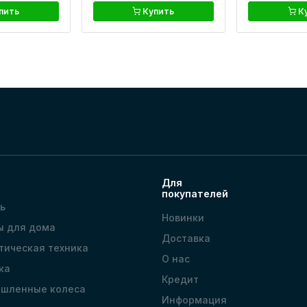
пить
Купить
К
Для
покупателей
ь
Новинки
ы для дома
Доставка
тическая техника
О нас
ка
Кредит
шленные колеса
Информация