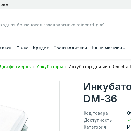
дове
тавка
О нас
Кредит
Производители
Наши магазины
Для фермеров
Инкубаторы
Инкубатор для яиц Demetra
Инкубато
DM-36
Код товара
0
Доступность
Категория
И