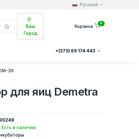
Русский
0
Ваш
Корзина
Город
+(373) 69 174 443
 DM-36
р для яиц Demetra
90249
Есть в наличии
нкубаторы