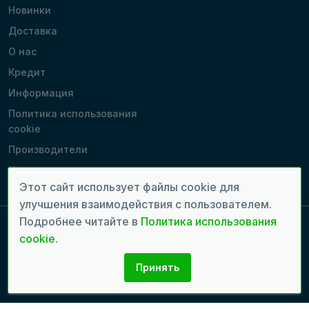
Новинки
Доставка
О нас
Кредит
Информация
Политика использования
cookie
Производители
Наши магазины
Этот сайт использует файлы cookie для
улучшения взаимодействия с пользователем.
Подробнее читайте в
Политика использования
cookie
.
Copyright 2022 - 2026 © Все права защищены. | Время генерации
страницы: 0.0568 сек.
Принять
Разработка сайтов:
seven.md