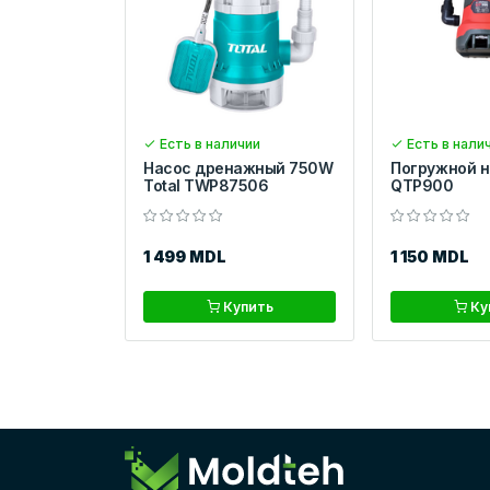
Есть в наличии
Есть в нали
Насос дренажный 750W
Погружной н
Total TWP87506
QTP900
1 499 MDL
1 150 MDL
Купить
Ку