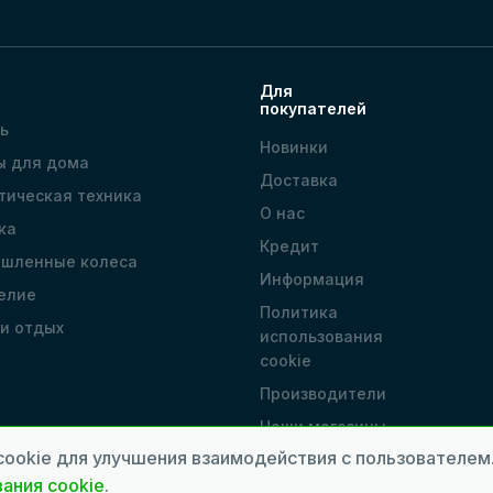
Для
покупателей
ь
Новинки
ы для дома
Доставка
тическая техника
О нас
ка
Кредит
шленные колеса
Информация
елие
Политика
 и отдых
использования
cookie
Производители
Наши магазины
cookie для улучшения взаимодействия с пользователе
ания cookie
.