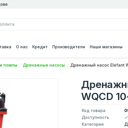
дове
тавка
О нас
Кредит
Производители
Наши магазины
 и помпы
Дренажные насосы
Дренажный насос Elefant 
Дренажны
WQCD 10-
Код товара
0
Доступность
Категория
Д