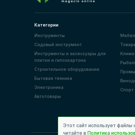
Категории
Инструменты
Мебел
Садовый инструмент
Товар
Инструменты и аксессуары для
Клима
плитки и гипсокартона
Рыбал
Строительное оборудование
Промы
Бытовая техника
Винод
Электроника
Спорт
Автотовары
Этот сайт использует файлы 
читайте в
Политика использов