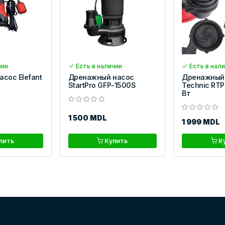
чии
Есть в наличии
Есть в нал
асос Elefant
Дренажный насос
Дренажный 
StartPro GFP-1500S
Technic RT
Вт
1 500 MDL
1 999 MDL
пить
Купить
К