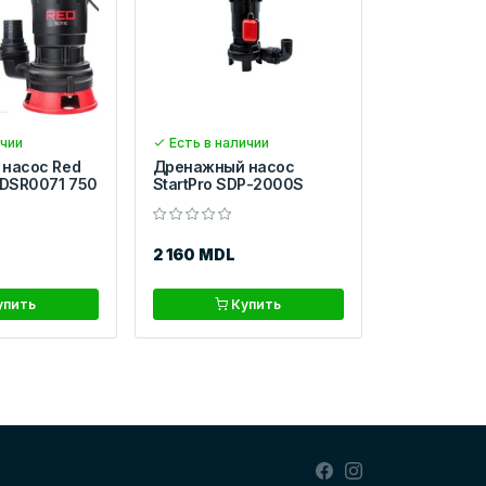
ичии
Есть в наличии
насос Red
Дренажный насос
PDSR0071 750
StartPro SDP-2000S
2 160 MDL
упить
Купить