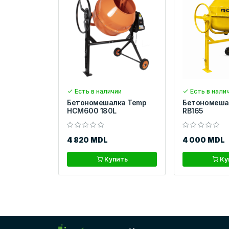
Есть в наличии
Есть в нали
Бетономешалка Temp
Бетономешал
HCM600 180L
RB165
4 820 MDL
4 000 MDL
Купить
Ку