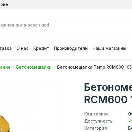
дове
тавка
О нас
Кредит
Производители
Наши магазины
вание
Бетономешалки
Бетономешалка Temp RCM600 165
Бетоном
RCM600 
Код товара
0
Доступность
Категория
Б