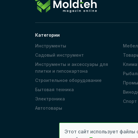
Категории
Инструменты
Мебел
Садовый инструмент
Товар
Инструменты и аксессуары для
Клима
плитки и гипсокартона
Рыбал
Строительное оборудование
Промы
Бытовая техника
Винод
Электроника
Спорт
Автотовары
Этот сайт использует файлы 