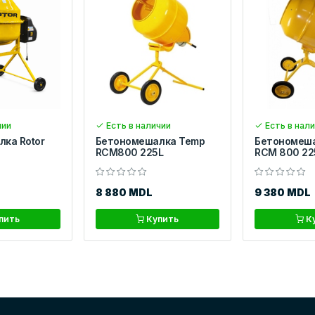
чии
Есть в наличии
Есть в нал
ка Rotor
Бетономешалка Temp
Бетономеш
RCM800 225L
RCM 800 22
8 880 MDL
9 380 MDL
пить
Купить
К