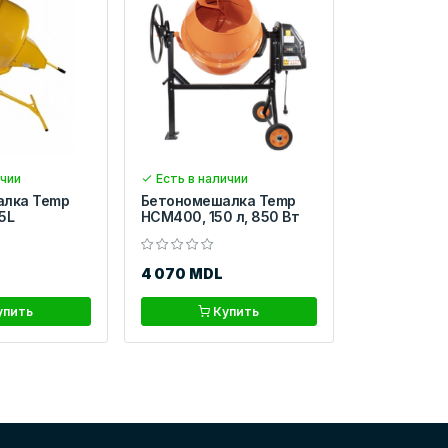
ичии
Есть в наличии
алка Temp
Бетономешалка Temp
5L
HCM400, 150 л, 850 Вт
4 070 MDL
упить
Купить