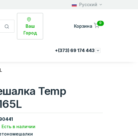
Русский
0
Ваш
Корзина
Город
+(373) 69 174 443
L
ешалка Temp
165L
90441
Есть в наличии
етономешалки