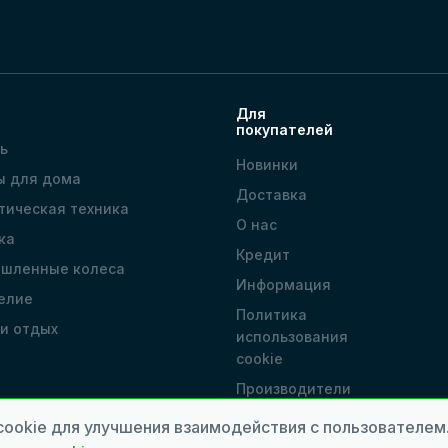
Для
покупателей
ь
Новинки
ы для дома
Доставка
тическая техника
О нас
ка
Кредит
шленные колеса
Информация
елие
Политика
 и отдых
использования
cookie
Производители
Наши магазины
cookie для улучшения взаимодействия с пользователе