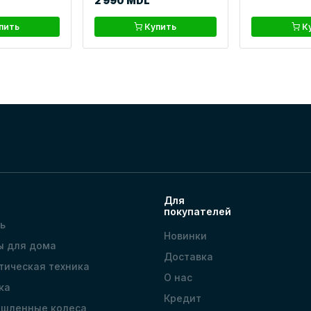
2 990 MDL
пить
Купить
К
Для
покупателей
ь
Новинки
ы для дома
Доставка
тическая техника
О нас
ка
Кредит
шленные колеса