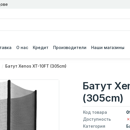
дове
тавка
О нас
Кредит
Производители
Наши магазины
Батут Xenos XT-10FT (305cm)
Батут Xe
(305cm)
Код товара
0
Доступность
Категория
Б