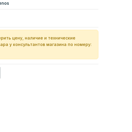
enos
рить цену, наличие и технические
ара у консультантов магазина по номеру: