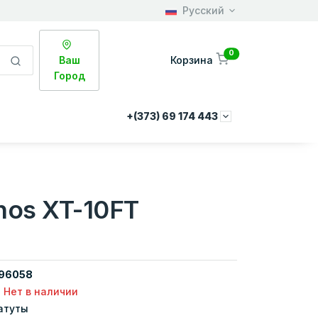
Русский
0
Ваш
Корзина
Город
+(373) 69 174 443
nos XT-10FT
96058
Нет в наличии
атуты