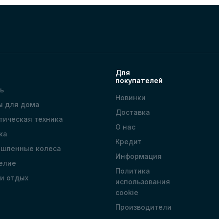
Для
покупателей
ь
Новинки
ы для дома
Доставка
тическая техника
О нас
ка
Кредит
шленные колеса
Информация
елие
Политика
 и отдых
использования
cookie
Производители