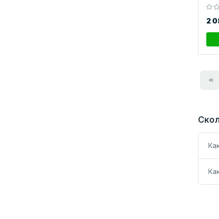
2 
Скол
Ка
Ка