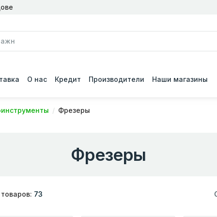
дове
тавка
О нас
Кредит
Производители
Наши магазины
оинструменты
Фрезеры
Фрезеры
 товаров:
73