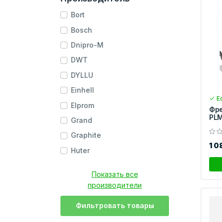
Bort
Bosch
Dnipro-M
DWT
DYLLU
Einhell
Ес
Elprom
Фре
PL
Grand
Graphite
1 0
Huter
Показать все
производители
Фильтровать товары