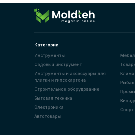
Категории
Инструменты
Мебел
Садовый инструмент
Товар
Инструменты и аксессуары для
Клима
плитки и гипсокартона
Рыбал
Строительное оборудование
Промы
Бытовая техника
Винод
Электроника
Спорт
Автотовары