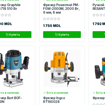
зер Graphite
Фрезер Powermat PM-
Ручной
718 510 Вт
FGW-2000M, 2000 Вт,
RESANT
6 мм, 8 мм
00 MDL
1 792 
1 750 MDL
Купить
Купить
ть в наличии
Есть в наличии
Есть в
зер Bort BOF-
Фрезер Ingco
Фрезер 
00N
RT160028