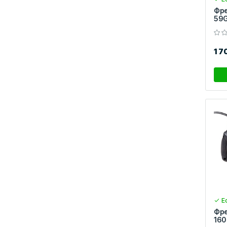
Фре
59G
1 7
Ес
Фре
16