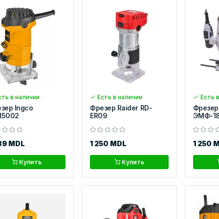
ть в наличии
Есть в наличии
Есть в
зер Ingco
Фрезер Raider RD-
Фрезер
M5002
ER09
ЭМФ-1
89 MDL
1 250 MDL
1 250 
Купить
Купить