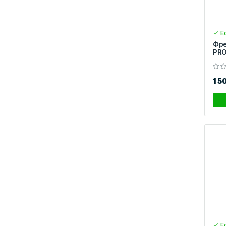
Ес
Фре
PRO
1 5
Ес