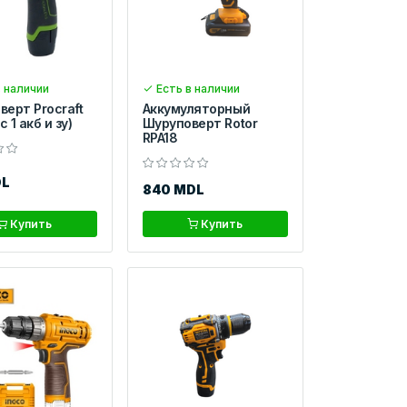
 наличии
Есть в наличии
ерт Procraft
Аккумуляторный
с 1 акб и зу)
Шуруповерт Rotor
RPA18
DL
840 MDL
Купить
Купить