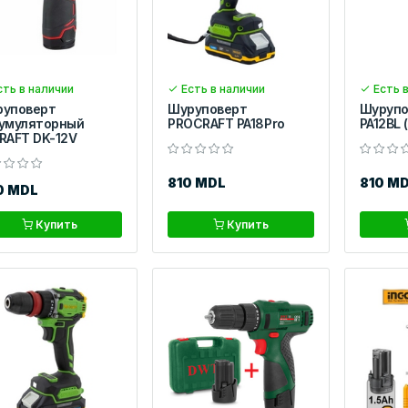
ть в наличии
Есть в наличии
Есть в
руповерт
Шуруповерт
Шурупов
умуляторный
PROCRAFT PA18Pro
PA12BL (
RAFT DK-12V
810 MDL
810 M
0 MDL
Купить
Купить