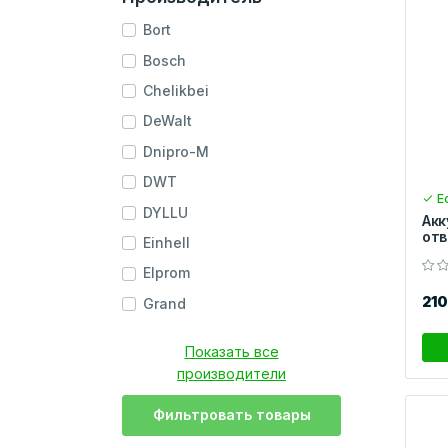
Bort
Bosch
Chelikbei
DeWalt
Dnipro-M
DWT
Ес
DYLLU
Акк
отв
Einhell
Elprom
21
Grand
Показать все
производители
Фильтровать товары