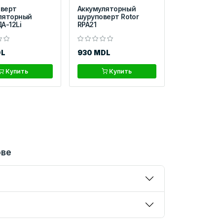
верт
Аккумуляторный
ляторный
шуруповерт Rotor
А-12Li
RPA21
DL
930 MDL
Купить
Купить
ове