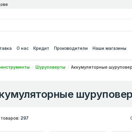
дове
тавка
О нас
Кредит
Производители
Наши магазины
оинструменты
Шуруповерты
Аккумуляторные шурупове
кумуляторные шурупове
 товаров:
297