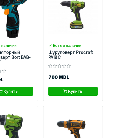
 наличии
Есть в наличии
ляторный
Шуруповерт Procraft
верт Bort BAB-
PA18C
F
790 MDL
DL
Купить
Купить