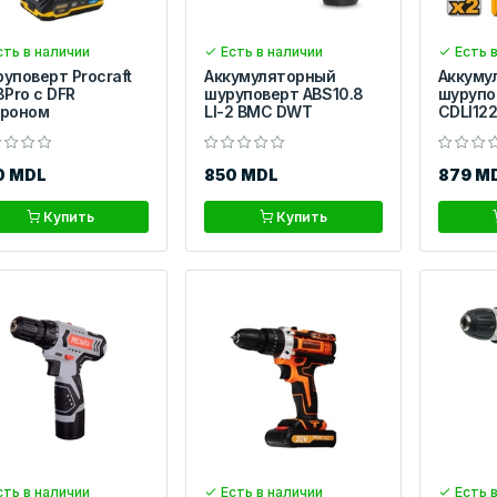
ть в наличии
Есть в наличии
Есть в
уповерт Procraft
Аккумуляторный
Аккуму
8Pro с DFR
шуруповерт ABS10.8
шурупо
троном
LI-2 BMC DWT
CDLI12
0 MDL
850 MDL
879 M
Купить
Купить
ть в наличии
Есть в наличии
Есть в