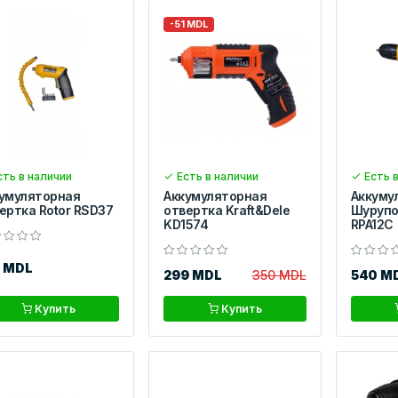
-51 MDL
ть в наличии
Есть в наличии
Есть в
умуляторная
Аккумуляторная
Аккуму
ертка Rotor RSD37
отвертка Kraft&Dele
Шурупо
KD1574
RPA12C
0 MDL
299 MDL
350 MDL
540 M
Купить
Купить