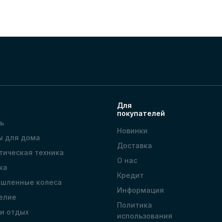
Для
покупателей
ь
Новинки
ы для дома
Доставка
тическая техника
О нас
ка
Кредит
шленные колеса
Информация
елие
Политика
 и отдых
использования