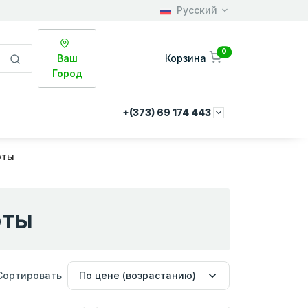
Русский
0
Ваш
Корзина
Город
+(373) 69 174 443
рты
рты
Сортировать