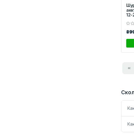
Шу
акк
12-
89
Скол
Ка
Ка