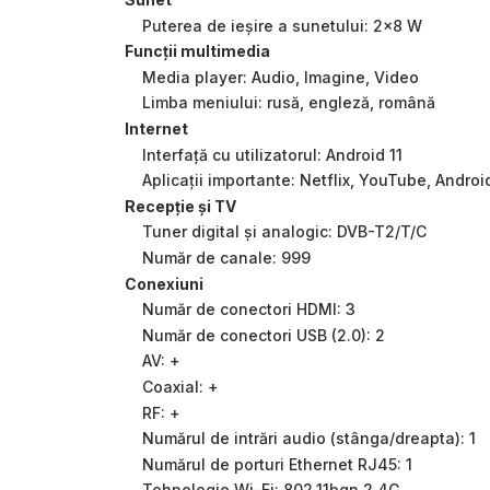
Puterea de ieșire a sunetului: 2x8 W
Funcții multimedia
Media player: Audio, Imagine, Video
Limba meniului: rusă, engleză, română
Internet
Interfață cu utilizatorul: Android 11
Aplicații importante: Netflix, YouTube, Androi
Recepție și TV
Tuner digital și analogic: DVB-T2/T/C
Număr de canale: 999
Conexiuni
Număr de conectori HDMI: 3
Număr de conectori USB (2.0): 2
AV: +
Coaxial: +
RF: +
Numărul de intrări audio (stânga/dreapta): 1
Numărul de porturi Ethernet RJ45: 1
Tehnologie Wi-Fi: 802.11bgn 2.4G