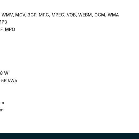
LV, WMV, MOV, 3GP, MPG, MPEG, VOB, WEBM, OGM, WMA
MP3
IF, MPO
38 W
: 56 kWh
mm
mm