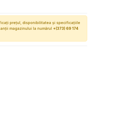
ați prețul, disponibilitatea și specificațiile
tanții magazinului la numărul
+(373) 69 174