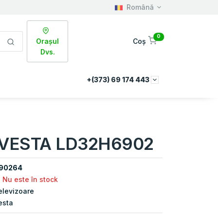
Română
0
Orașul
Coș
Dvs.
+(373) 69 174 443
r VESTA LD32H6902
90264
Nu este în stock
elevizoare
esta