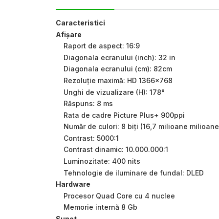
Caracteristici
Afișare
Raport de aspect: 16:9
Diagonala ecranului (inch): 32 in
Diagonala ecranului (cm): 82cm
Rezoluție maximă: HD 1366×768
Unghi de vizualizare (H): 178°
Răspuns: 8 ms
Rata de cadre Picture Plus+ 900ppi
Număr de culori: 8 biți (16,7 milioane milioane
Contrast: 5000:1
Contrast dinamic: 10.000.000:1
Luminozitate: 400 nits
Tehnologie de iluminare de fundal: DLED
Hardware
Procesor Quad Core cu 4 nuclee
Memorie internă 8 Gb
Sunet