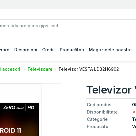
vrare
Despre noi
Credit
Producători
Magazinele noastre
i accesorii
Televizoare
Televizor VESTA LD32H6902
Televizo
Cod produs
0
Disponibilitate
Categorie
T
Producător
V