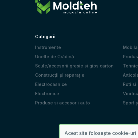
Categorii
Instrumente
Mobila
Unelte de Grădină
Produs
Scule/accesorii gresie si gips carton
Tehnică
Construcții și reparație
Articol
Electrocasnice
Roti si
Electronice
Vinific
Produse si accesorii auto
Sport 
Acest site folosește cookie-uri 