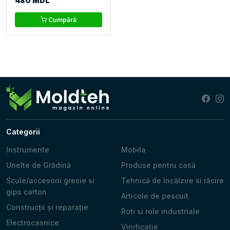
480 MDL
Cumpără
Categorii
Instrumente
Mobila
Unelte de Grădină
Produse pentru casă
Scule/accesorii gresie si
Tehnică de încălzire si răcire
gips carton
Articole de pescuit
Construcții și reparație
Roti si role industriale
Electrocasnice
Vinificație