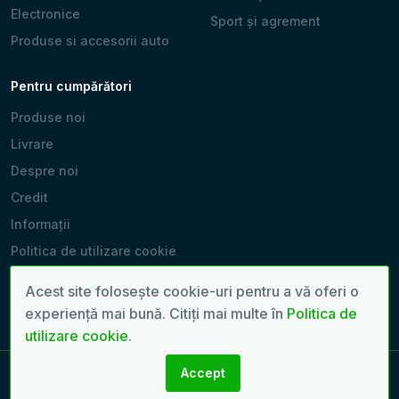
Electronice
Sport și agrement
Produse si accesorii auto
Pentru cumpărători
Produse noi
Livrare
Despre noi
Credit
Informații
Politica de utilizare cookie
Producători
Acest site folosește cookie-uri pentru a vă oferi o
Magazinele noastre
experiență mai bună. Citiți mai multe în
Politica de
utilizare cookie
.
Accept
Copyright 2022 - 2026 © Toate drepturile rezervate. | Pagină