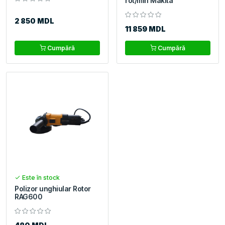
rot/min Makita
2 850 MDL
11 859 MDL
Cumpără
Cumpără
Este în stock
Polizor unghiular Rotor
RAG600