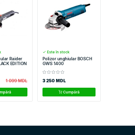
k
Este în stock
iular Raider
Polizor unghiular BOSCH
LACK EDITION
GWS 1400
1 099 MDL
3 250 MDL
mpără
Cumpără