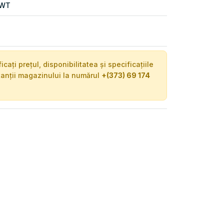
WT
ați prețul, disponibilitatea și specificațiile
tanții magazinului la numărul
+(373) 69 174