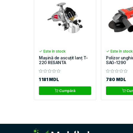
Este în stock
Este în stock
Mașină de ascuțit lanț T-
Polizor unghi
220 RESANTA
SAG-1290
1 181 MDL
780 MDL
Cumpără
Cum