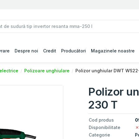
vrare
Despre noi
Credit
Producători
Magazinele noastre
electrice
Polizoare unghiulare
Polizor unghiular DWT WS22
Polizor u
230 T
Cod produs
0
Disponibilitate
Categorie
P