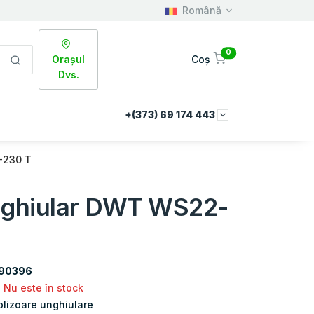
Română
0
Orașul
Coș
Dvs.
+(373) 69 174 443
-230 T
nghiular DWT WS22-
90396
Nu este în stock
olizoare unghiulare