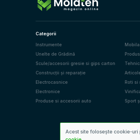
Categorii
Instrumente
Mobila
Unelte de Grădină
Produs
Scule/accesorii gresie si gips carton
Tehnică
Construcții și reparație
Articol
Electrocasnice
Roti si
Electronice
Vinific
Produse si accesorii auto
Sport 
Acest site folosește cookie-uri 
cookie
.