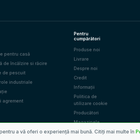
Pentru
cumpărători
Produse noi
e pentru casă
Livrare
 de încălzire si răcire
Despre noi
e de pescuit
Credit
 role industriale
Informații
ație
Politica de
și agrement
utilizare cookie
Producători
Magazinele
noastre
pentru a vă oferi o experiență mai bună. Citiți mai multe în
Po