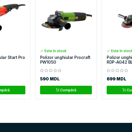
Este în stock
Este în stoc
ular Start Pro
Polizor unghiular Procraft
Polizor ungh
PW1050
RDP-AG42 B
590 MDL
699 MDL
pără
Cumpără
Cu