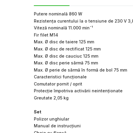
Putere nominală 860 W
Rezistența curentului la o tensiune de 230 V 3,
Viteză nominală 11.000 minˉ¹
Fir filet M14
Max. Ø disc de taiere 125 mm
Max. Ø disc de rectificat 125 mm
Max. Ø disc de cauciuc 125 mm
Max. Ø disc perie sârmă 75 mm
Max. Ø perie de sârmă în formă de bol 75 mm
Caracteristici funcționale
Comutator pornit / oprit
Protecție împotriva activării neintenționate
Greutate 2,05 kg
Set
Polizor unghiular
Manual de instrucțiuni
Cheie cu flanșă