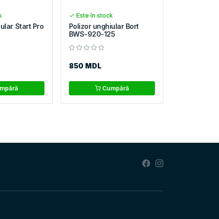
k
Este în stock
ular Start Pro
Polizor unghiular Bort
BWS-920-125
850 MDL
mpără
Cumpără