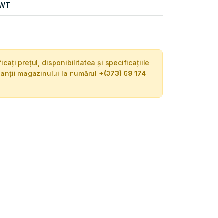
WT
ați prețul, disponibilitatea și specificațiile
tanții magazinului la numărul
+(373) 69 174