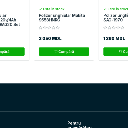
Este în stock
Este în stoc
ular
Polizor unghiular Makita
Polizor unghi
1x20v/4Ah
9558HNRG
SAG-1970
SBAG20 Set
2 050 MDL
1 360 MDL
pără
Cumpără
Cu
Pentru
cumpărători