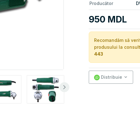
Producător
D
950 MDL
Recomandăm să verific
produsului la consul
443
Distribuie