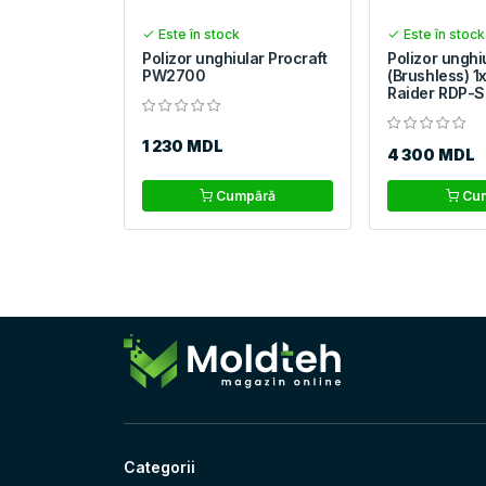
Este în stock
Este în stock
Polizor unghiular Procraft
Polizor unghi
PW2700
(Brushless) 
Raider RDP-
1 230 MDL
4 300 MDL
Cumpără
Cum
Categorii