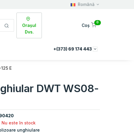
Română
0
Orașul
Coș
Dvs.
+(373) 69 174 443
-125 E
unghiular DWT WS08-
90420
Nu este în stock
olizoare unghiulare