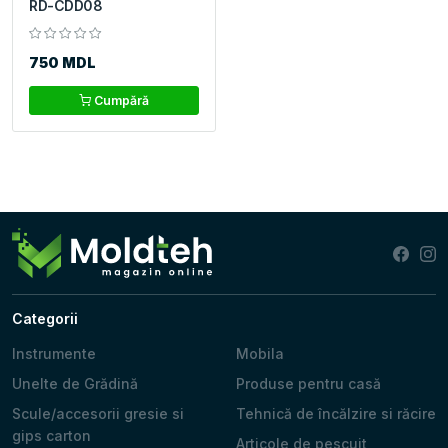
RD-CDD08
750 MDL
Cumpără
Categorii
Instrumente
Mobila
Unelte de Grădină
Produse pentru casă
Scule/accesorii gresie si
Tehnică de încălzire si răcire
gips carton
Articole de pescuit