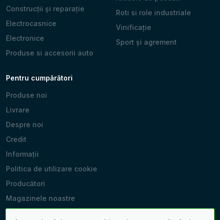
Construcții și reparație
Roti si role industriale
Electrocasnice
Vinificație
Electronice
Sport și agrement
Produse si accesorii auto
Pentru cumpărători
Produse noi
Livrare
Despre noi
Credit
Informații
Politica de utilizare cookie
Producători
Magazinele noastre