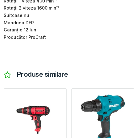
Rotații 1 viteza 400 min‾¹
Rotații 2 viteza 1600 min‾¹
Suitcase nu
Mandrina DFR
Garanție 12 luni
Producător ProCraft
Produse similare