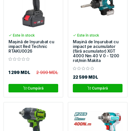
Este în stock
Este în stock
Mașină de înșurubat cu
Mașină de înşurubat cu
impact Red Technic
impact pe acumulator
RTAKU0026
(fără acumulator) XGT
4000 Nm 40 V 0 - 1200
rot/min Makita
1 299 MDL
2 999 MDL
22 599 MDL
Cumpără
Cumpără