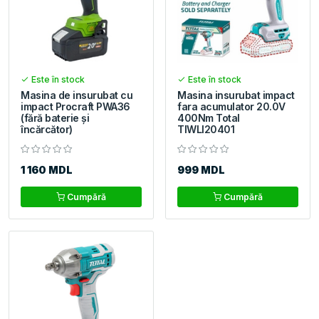
Este în stock
Este în stock
Masina de insurubat cu
Masina insurubat impact
impact Procraft PWA36
fara acumulator 20.0V
(fără baterie și
400Nm Total
încărcător)
TIWLI20401
1 160 MDL
999 MDL
Cumpără
Cumpără