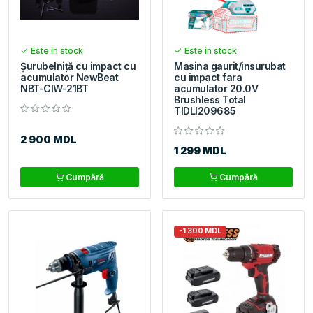
Este în stock
Este în stock
Șurubelniță cu impact cu
Masina gaurit/insurubat
acumulator NewBeat
cu impact fara
NBT-CIW-21BT
acumulator 20.0V
Brushless Total
TIDLI209685
2 900 MDL
1 299 MDL
Cumpără
Cumpără
-1 300 MDL