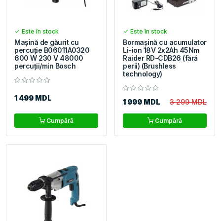
Este în stock
Este în stock
Mașină de găurit cu
Bormașină cu acumulator
percuție B06011A0320
Li-ion 18V 2x2Ah 45Nm
600 W 230 V 48000
Raider RD-CDB26 (fără
percuții/min Bosch
perii) (Brushless
technology)
1 499 MDL
1 999 MDL
3 299 MDL
Cumpără
Cumpără