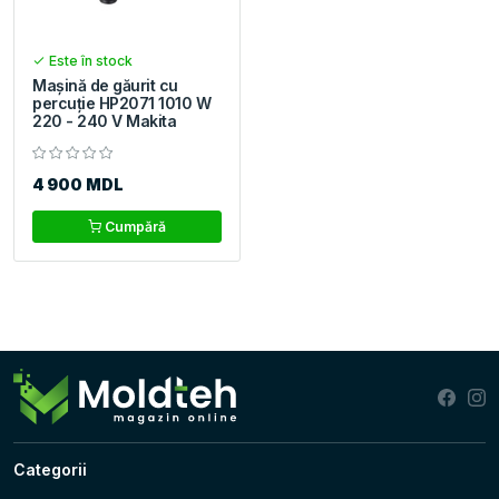
Este în stock
Mașină de găurit cu
percuție HP2071 1010 W
220 - 240 V Makita
4 900 MDL
Cumpără
Categorii