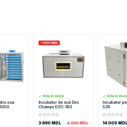
-1 000 MDL
Este în stock
Este în stoc
ntru oua
Incubator de ouă Des
Incubator p
1000
Champs DZO-180
528
3 990 MDL
4 990 MDL
14 000 MD