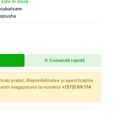
Este în stock
ncubatoare
eplusha
Comandă rapidă
ați prețul, disponibilitatea și specificațiile
tanții magazinului la numărul
+(373) 69 174