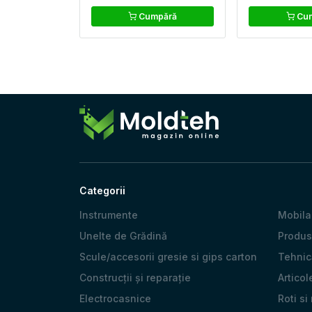
Cumpără
Cum
Categorii
Instrumente
Mobila
Unelte de Grădină
Produs
Scule/accesorii gresie si gips carton
Tehnică
Construcții și reparație
Articol
Electrocasnice
Roti si