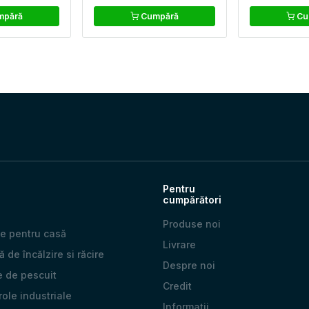
pără
Cumpără
Cu
Pentru
cumpărători
Produse noi
e pentru casă
Livrare
 de încălzire si răcire
Despre noi
e de pescuit
Credit
 role industriale
Informații