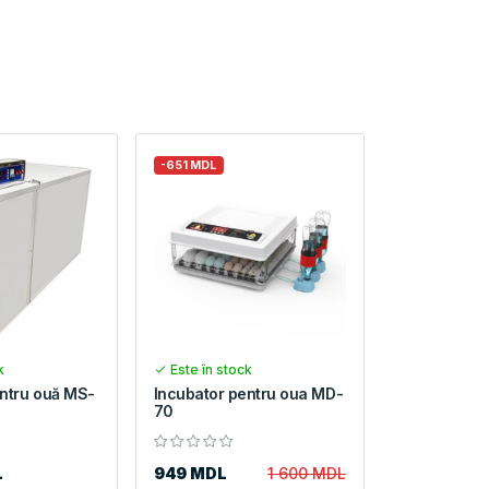
-651 MDL
k
Este în stock
entru ouă MS-
Incubator pentru oua MD-
70
L
949 MDL
1 600 MDL