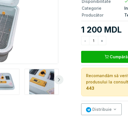
Disponibilitate
Categorie
I
Producător
T
1 200 MDL
Cumpără
Recomandăm să verific
produsului la consul
443
Distribuie