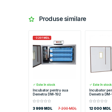
Produse similare
-3 201 MDL
Este în stock
Este în stock
Incubator pentru oua
Incubator pe
Demetra DM-192
Demetra DM-
3 999 MDL
7 200 MDL
12 000 MDL