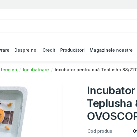
vrare
Despre noi
Credit
Producători
Magazinele noastre
 fermieri
Incubatoare
Incubator pentru ouă Teplusha 88/2
Incubator
Teplusha
OVOSCO
Cod produs
0