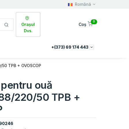
Română
0
Orașul
Coș
Dvs.
+(373) 69 174 443
20/50 TPB + OVOSCOP
 pentru ouă
 88/220/50 TPB +
P
90246