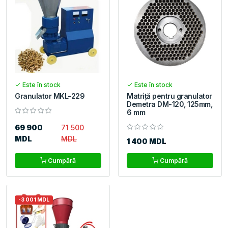
Este în stock
Este în stock
Granulator MKL-229
Matriță pentru granulator
Demetra DM-120, 125mm,
6 mm
69 900
71 500
MDL
MDL
1 400 MDL
Cumpără
Cumpără
-3 001 MDL