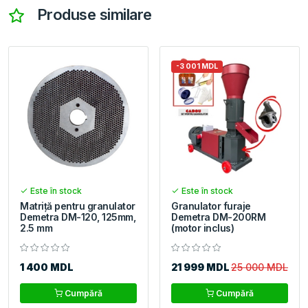
Produse similare
-3 001 MDL
Este în stock
Este în stock
Matriță pentru granulator
Granulator furaje
Demetra DM-120, 125mm,
Demetra DM-200RM
2.5 mm
(motor inclus)
1 400 MDL
21 999 MDL
25 000 MDL
Cumpără
Cumpără