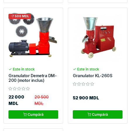
-7 500 MDL
Este în stock
Este în stock
Granulator Demetra DM-
Granulator KL-260S
200 (motor inclus)
22 000
29 500
52 900 MDL
MDL
MDL
Cumpără
Cumpără